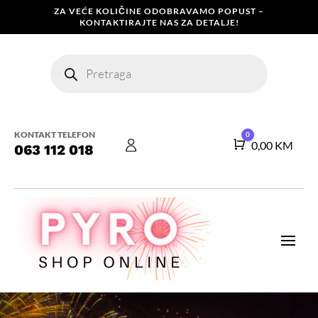
ZA VEĆE KOLIČINE ODOBRAVAMO POPUST –
KONTAKTIRAJTE NAS ZA DETALJE!
Products
search
KONTAKT TELEFON
0
Košarica
0,00
KM
063 112 018