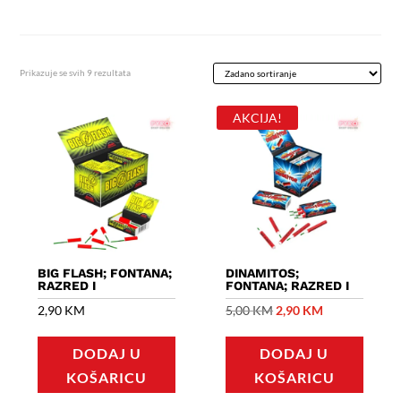
Prikazuje se svih 9 rezultata
AKCIJA!
BIG FLASH; FONTANA;
DINAMITOS;
RAZRED I
FONTANA; RAZRED I
Izvorna
Trenutna
2,90
KM
5,00
KM
2,90
KM
cijena
cijena
DODAJ U
DODAJ U
bila
je:
KOŠARICU
KOŠARICU
je:
2,90 KM.