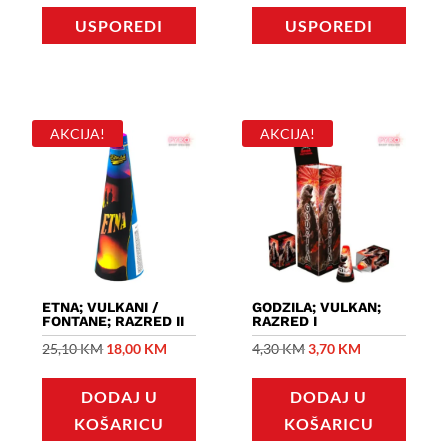
5,00 KM.
USPOREDI
USPOREDI
AKCIJA!
AKCIJA!
ETNA; VULKANI /
GODZILA; VULKAN;
FONTANE; RAZRED II
RAZRED I
Izvorna
Trenutna
Izvorna
Trenutna
25,10
KM
18,00
KM
4,30
KM
3,70
KM
cijena
cijena
cijena
cijena
DODAJ U
DODAJ U
bila
je:
bila
je:
KOŠARICU
KOŠARICU
je:
18,00 KM.
je:
3,70 KM.