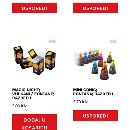
25,10 KM.
4,30 KM.
USPOREDI
USPOREDI
MAGIC NIGHT;
MINI CONIC;
VULKANI / FONTANE;
FONTANA; RAZRED I
RAZRED I
5,70
KM
5,00
KM
USPOREDI
DODAJ U
KOŠARICU