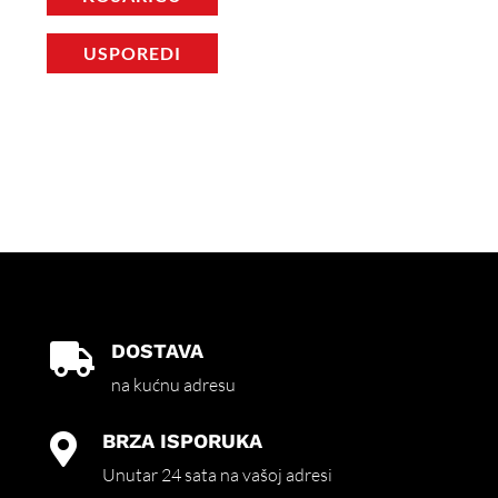
USPOREDI
DOSTAVA

na kućnu adresu
BRZA ISPORUKA

Unutar 24 sata na vašoj adresi