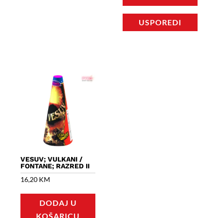
USPOREDI
VESUV; VULKANI /
FONTANE; RAZRED II
16,20
KM
DODAJ U
KOŠARICU