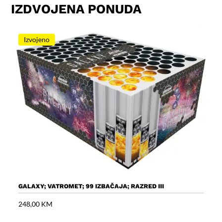
IZDVOJENA PONUDA
Izvojeno
GALAXY; VATROMET; 99 IZBAČAJA; RAZRED III
V
248,00
KM