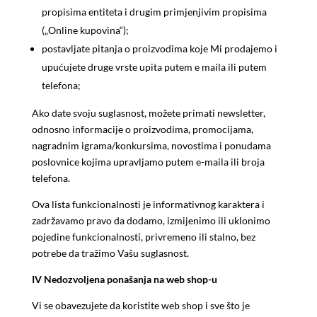
propisima entiteta i drugim primjenjivim propisima
(„
Online kupovina
“);
postavljate pitanja o proizvodima koje Mi prodajemo i
upućujete druge vrste upita putem e maila ili putem
telefona;
Ako date svoju suglasnost, možete primati newsletter,
odnosno informacije o proizvodima, promocijama,
nagradnim igrama/konkursima, novostima i ponudama
poslovnice kojima upravljamo putem e-maila ili broja
telefona.
Ova lista funkcionalnosti je informativnog karaktera i
zadržavamo pravo da dodamo, izmijenimo ili uklonimo
pojedine funkcionalnosti, privremeno ili stalno, bez
potrebe da tražimo Vašu suglasnost.
IV
Nedozvoljena ponašanja na web shop-u
Vi se obavezujete da koristite web shop i sve što je