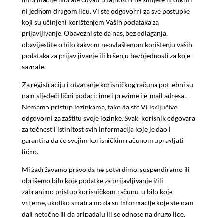
ni jednom drugom licu. Vi ste odgovorni za sve postupke
koji su učinjeni korištenjem Vaših podataka za
prijavljivanje. Obavezni ste da nas, bez odlaganja,
obavijestite o bilo kakvom neovlaštenom korištenju vaših
podataka za prijavljivanje ili kršenju bezbjednosti za koje
saznate.
Za registraciju i otvaranje korisničkog računa potrebni su
nam sljedeći lični podaci: ime i prezime i e-mail adresa..
Nemamo pristup lozinkama, tako da ste Vi isključivo
odgovorni za zaštitu svoje lozinke. Svaki korisnik odgovara
za točnost i istinitost svih informacija koje je dao i
garantira da će svojim korisničkim računom upravljati
lično.
Mi zadržavamo pravo da ne potvrdimo, suspendiramo ili
obrišemo bilo koje podatke za prijavljivanje i/ili
zabranimo pristup korisničkom računu, u bilo koje
vrijeme, ukoliko smatramo da su informacije koje ste nam
dali netočne ili da pripadaju ili se odnose na drugo lice.