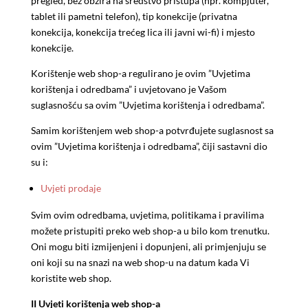
pregled, bez obzira na sredstvo pristupa (npr. kompjuter,
tablet ili pametni telefon), tip konekcije (privatna
konekcija, konekcija trećeg lica ili javni wi-fi) i mjesto
konekcije.
Korištenje web shop-a regulirano je ovim ”Uvjetima
korištenja i odredbama” i uvjetovano je Vašom
suglasnošću sa ovim ”Uvjetima korištenja i odredbama”.
Samim korištenjem web shop-a potvrđujete suglasnost sa
ovim ”Uvjetima korištenja i odredbama”, čiji sastavni dio
su i:
Uvjeti prodaje
Svim ovim odredbama, uvjetima, politikama i pravilima
možete pristupiti preko web shop-a u bilo kom trenutku.
Oni mogu biti izmijenjeni i dopunjeni, ali primjenjuju se
oni koji su na snazi na web shop-u na datum kada Vi
koristite web shop.
II Uvjeti korištenja web shop-a