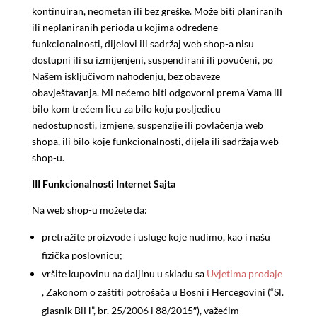
kontinuiran, neometan ili bez greške. Može biti planiranih
ili neplaniranih perioda u kojima određene
funkcionalnosti, dijelovi ili sadržaj web shop-a nisu
dostupni ili su izmijenjeni, suspendirani ili povučeni, po
Našem isključivom nahođenju, bez obaveze
obavještavanja. Mi nećemo biti odgovorni prema Vama ili
bilo kom trećem licu za bilo koju posljedicu
nedostupnosti, izmjene, suspenzije ili povlačenja web
shopa, ili bilo koje funkcionalnosti, dijela ili sadržaja web
shop-u.
III
Funkcionalnosti Internet Sajta
Na web shop-u možete da:
pretražite proizvode i usluge koje nudimo, kao i našu
fizička poslovnicu;
vršite kupovinu na daljinu u skladu sa
Uvjetima prodaje
, Zakonom o zaštiti potrošača u Bosni i Hercegovini (“Sl.
glasnik BiH”, br. 25/2006 i 88/2015″), važećim