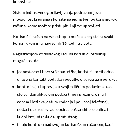
kupovina).
Sistem jedinstvenog prijavljivanja podrazumijeva
mogućnost kreiranja i korištenja jedinstvenog korisničkog
računa, kome možete pristupiti i njime upravljati.
Korisnički račun na web shop-u može da registrira svaki
korisnik koji ima navršenih 16 godina života.
Registracijom korisničkog računa korisnici ostvaruju
mogućnost da:
jednostavno i brzo vrše narudžbe, koristeći prethodno
unesene kontakt podatke i podatke o adresi za isporuku;
kontroliraju i upravljaju svojim ličnim podacima, kao
što su identifikacioni podaci (ime i prezime, e mail
adresa i lozinka, datum rođenja i pol, broj telefona),
podaci o adresi (grad, općina, poštanski broj, ulica i
kućni broj, stan/kuća, sprat, stan);
imaju kontrolu nad svojim korisničkim računom, kao i