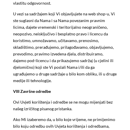
vlastitu odgovornost.
U vezi sa sadržajem koji Vi objavljujete na web shop-u, Vi
ste suglasni da Nama i sa Nama povezanim pravnim
licima, dajete vremenski i teritorijalno neograničeno,
neopozivo, neisključivo i besplatno pravo i licencu da
koristimo, umnožavamo, učitavamo, prenosimo,
skladištimo, prerađujemo, prilagođavamo, objavljujemo,
prevodimo, pravimo izvedena djela, distribuiramo,
dajemo pod-licencu i da prikazujemo sadržaj (u cjelini ili
djelomično) koji ste Vi poslali Nama i/ili da ga
ugrađujemo u druge sadržaje u bilo kom obliku, ili u druge
medije ili tehnologije.
VIII
Završne odredbe
Ovi Uvjeti korištenja i odredbe se ne mogu mijenjati bez
našeg izričitog pisanog pristanka.
Ako Mi izaberemo da, u bilo koje vrijeme, ne primijenimo
bilo koju odredbu ovih Uvjeta korištenja i odredbama,