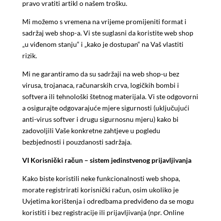
pravo vratiti artikl o našem trošku.
Mi možemo s vremena na vrijeme promijeniti format i
sadržaj web shop-a. Vi ste suglasni da koristite web shop
„u viđenom stanju“ i „kako je dostupan“ na Vaš vlastiti
rizik.
Mi ne garantiramo da su sadržaji na web shop-u bez
virusa, trojanaca, računarskih crva, logičkih bombi i
softvera ili tehnološki štetnog materijala. Vi ste odgovorni
a osigurajte odgovarajuće mjere sigurnosti (uključujući
anti-virus softver i drugu sigurnosnu mjeru) kako bi
zadovoljili Vaše konkretne zahtjeve u pogledu
bezbjednosti i pouzdanosti sadržaja.
VI Korisnički račun – sistem jedinstvenog prijavljivanja
Kako biste koristili neke funkcionalnosti web shopa,
morate registrirati korisnički račun, osim ukoliko je
Uvjetima korištenja i odredbama predviđeno da se mogu
koristiti i bez registracije ili prijavljivanja (npr. Online