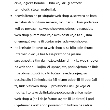
crve, logičke bombe ili bilo koji drugi softver ili
tehnološki štetan materijal;
neovlašteno ne pristupate web shop-a, serveru na kom
se nalazi ili bilo kom serveru, računaru ili bazi podataka
koji su povezani sa web shop-om, odnosno napadate
web shop putem bilo koje aktivnosti koja za cilj ima
onemogućavanje ili otežavanje rada web shop-a;
ne kreirate linkove ka web shop-u sa bilo koje druge
internet lokacije bez Naše prethodne pisane
suglasnosti, s tim da možete objaviti link ka web shop-u
na web shop-u kojim Vi upravljate, pod uvjetom da link
nije obmanjujući i da Vi točno navedete njegovu
destinaciju i činjenicu da Mi nismo odobrili ili podržali
taj link, Vaš web shop ili proizvode i usluge koje Vi
nudite, i to tako da linkujete početnu stranicu našeg
web shop-a (ne i da je frame-uvjete ili kopirate) i pod
uvjetima da web shop povezan tim linkom ne sadrži