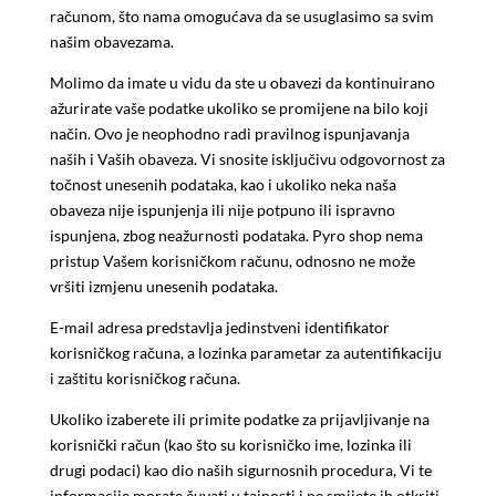
računom, što nama omogućava da se usuglasimo sa svim
našim obavezama.
Molimo da imate u vidu da ste u obavezi da kontinuirano
ažurirate vaše podatke ukoliko se promijene na bilo koji
način. Ovo je neophodno radi pravilnog ispunjavanja
naših i Vaših obaveza. Vi snosite isključivu odgovornost za
točnost unesenih podataka, kao i ukoliko neka naša
obaveza nije ispunjenja ili nije potpuno ili ispravno
ispunjena, zbog neažurnosti podataka. Pyro shop nema
pristup Vašem korisničkom računu, odnosno ne može
vršiti izmjenu unesenih podataka.
E-mail adresa predstavlja jedinstveni identifikator
korisničkog računa, a lozinka parametar za autentifikaciju
i zaštitu korisničkog računa.
Ukoliko izaberete ili primite podatke za prijavljivanje na
korisnički račun (kao što su korisničko ime, lozinka ili
drugi podaci) kao dio naših sigurnosnih procedura, Vi te
informacije morate čuvati u tajnosti i ne smijete ih otkriti