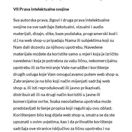
VII Prava intelektualne svojine
Sva autorska prava, žigovi i druga prava intelektualne
svojine na sve sadržaje (tekstualni, vizualni i audio
materijali, dizajn, slike, baze podataka, programerski kod i
sl.) na web shop-u pripadaju Nama ili subjektima koji su
Nam dali dozvolu za njihovu upotrebu. Navedene
materijale možete da koristite samo u mjeri koja je izričito
navedena i koja je potrebna za vašu ličnu, nekomercijalnu
upotrebu ili za formiranje Vaše narudžbe i korištenje
drugih usluga koje Vam omogućavamo putem web shop-a.
Zabranjeno je na bilo koji način mijenjati sadržaj web
shop-a, ili isti reprodukovati ili javno prikazivati,
distribuirati ili na drugi način koristiti u javne ili
komercijalne svrhe. Svaka neovlaštena upotreba može
predstavljati kršenje propisa koji reguliraju ovu oblast.
Korištenjem bilo kog dijela web shop-a, smatra se da ste
upoznati s ovim uvjetima, kao i da prihvatite korištenje
sadržaja ove stranice isključivo za ličnu upotrebu i na