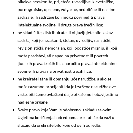
nikakve nezakonite, prijeteće, uvredljive, klevetničke,
pornografske, opscene, vulgarne, nedolične ili nasilne
sadržaje, ili sadržaje koji mogu povrijediti prava
intelektualne svojine ili druga prava trećih lica;
ne skladištite, distribuirate ili objavljujete bilo kakav
sadržaj koji je nezakonit, štetan, uvredljiv, rasistički,
revizionistički, nemoralan, koji podstiče mržnju, ili koji
može predstavljati napad na privatnost ili povredu
ljudskih prava trećih lica, naročito prava intelektualne
svojine ili prava na privatnost trećih lica;
ne kreirate lažne ili obmanjujuće narudžbe, a ako se
može razumno procijeniti da je izvršena narudžba ove
vrste, biti ćemo ovlašteni da je otkažemo i obavijestimo
nadležne organe.
Svako pravo koje Vam je odobreno u skladu sa ovim
Uvjetima korištenja i odredbama prestati će da važi u
slučaju da prekršite bilo koju od ovih odredbi.