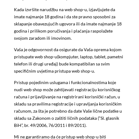
Kada izvršite narudžbu na web shop-u, izjavljujete da
imate najmanje 18 godina i da ste pravno sposobni za
sklapanje obavezujućih ugovora ili da imate najmanje 18
godina i prilikom poručivanja i plaćanja raspolažete
svojom zaradom ili imovinom.
Vaša je odgovornost da osigurate da Vaša oprema kojom
pristupate web shop-u(kompjuter, laptop, tablet, pametni
telefon ili drugi uređaj) bude kompatibilan sa svim
specifičnim uvjetima pristupa web shop-u.
Pristup pojedinim uslugama i funkcionalnostima koje
nudi web shop može zahtijevati registraciju korisničkog
računa i prijavljivanje na registrirani korisnički račun, u
skladu sa pravilima registracije i upravljanja
korisničkim
računom, za šta je potrebno da date Vaše lične podatke u
skladu sa Zakonom o zaštiti ličnih podataka (“Sl. glasnik
BiH”, br. 49/2006, 76/2011 i 89/2011).
Mi ne garantiramo da će pristup web shop-u biti