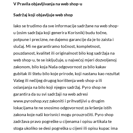
V
Pravila objavljivanja na web shop-u
Sadržaj koji objavljuje web shop
Iako se trudimo da sve informacije sadržane na web shop-
u (osim sadržaja koji generira Korisnik) budu točne,
potpune i precizne, ne dajemo garancije da je to zaista i
slučaj. Mi ne garantiramo točnost, kompletnost,
pouzdanost, kvalitet ili originalnost bilo kog sadržaja na
web shop-u, te se isključuje, u najvećoj mjeri dozvoljenoj
zakonom, bilo koja Naša odgovornost za bilo kakav
gubitak ili štetu bilo koje prirode, koji nastanu kao rezultat
Vašeg ili nečijeg drugog korištenja web shop-a ili
oslanjanja na bilo koji njegov sadržaj. Pyro shop ne
garantira da su svi sadržaji na web adresi
www.pyroshop.xyz zakoniti i prihvatljivi u drugim
lokacijama te ne snosimo odgovornost za kršenje istih
zakona koje naši korisnici mogu prouzročiti. Pyro shop
zadržava pravo pogreške u cijenama i opisu artikala te
stoga ukoliko se desi pogreška u cijeni ili opisu kupac ima