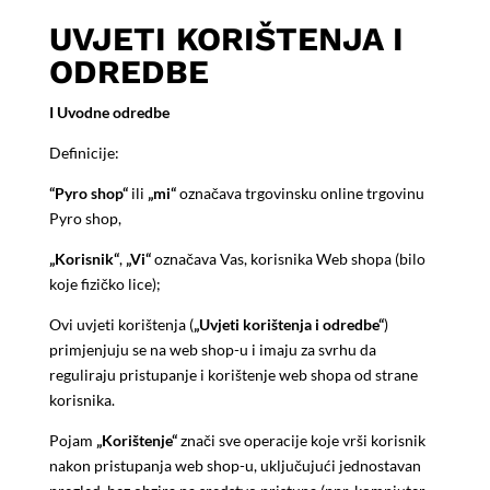
UVJETI KORIŠTENJA I
ODREDBE
I Uvodne odredbe
Definicije:
“
Pyro shop“
ili
„
mi
“
označava trgovinsku online trgovinu
Pyro shop,
„
Korisnik
“
,
„
Vi
“
označava Vas, korisnika Web shopa (bilo
koje fizičko lice);
Ovi uvjeti korištenja (
„
Uvjeti korištenja i odredbe
“
)
primjenjuju se na web shop-u i imaju za svrhu da
reguliraju pristupanje i korištenje web shopa od strane
korisnika.
Pojam
„
Korištenje
“
znači sve operacije koje vrši korisnik
nakon pristupanja web shop-u, uključujući jednostavan