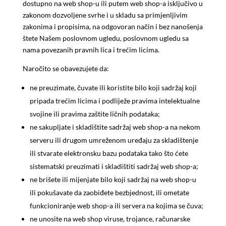
dostupno na web shop-u ili putem web shop-a isključivo u
zakonom dozvoljene svrhe i u skladu sa primjenljivim
zakonima i propisima, na odgovoran način i bez nanošenja
štete Našem poslovnom ugledu, poslovnom ugledu sa
nama povezanih pravnih lica i trećim licima.
Naročito se obavezujete da:
ne preuzimate, čuvate ili koristite bilo koji sadržaj koji
pripada trećim licima i podliježe pravima intelektualne
svojine ili pravima zaštite ličnih podataka;
ne sakupljate i skladištite sadržaj web shop-a na nekom
serveru ili drugom umreženom uređaju za skladištenje
ili stvarate elektronsku bazu podataka tako što ćete
sistematski preuzimati i skladištiti sadržaj web shop-a;
ne brišete ili mijenjate bilo koji sadržaj na web shop-u
ili pokušavate da zaobiđete bezbjednost, ili ometate
funkcioniranje web shop-a ili servera na kojima se čuva;
ne unosite na web shop viruse, trojance, računarske