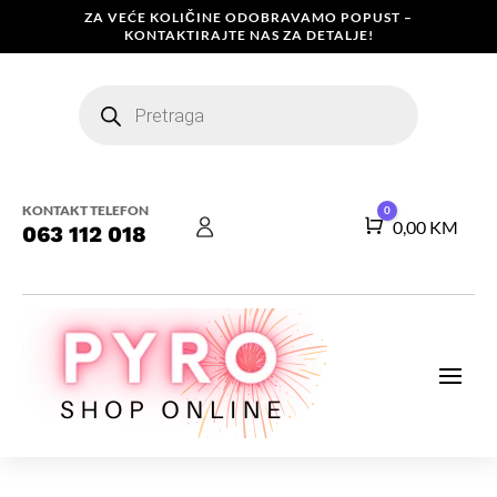
ZA VEĆE KOLIČINE ODOBRAVAMO POPUST –
KONTAKTIRAJTE NAS ZA DETALJE!
Products
search
KONTAKT TELEFON
0
Košarica
0,00
KM
063 112 018