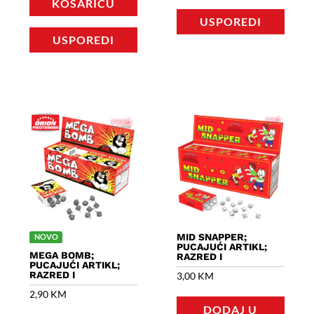
KOŠARICU
USPOREDI
USPOREDI
MID SNAPPER;
NOVO
PUCAJUĆI ARTIKL;
MEGA BOMB;
RAZRED I
PUCAJUĆI ARTIKL;
RAZRED I
3,00
KM
2,90
KM
DODAJ U