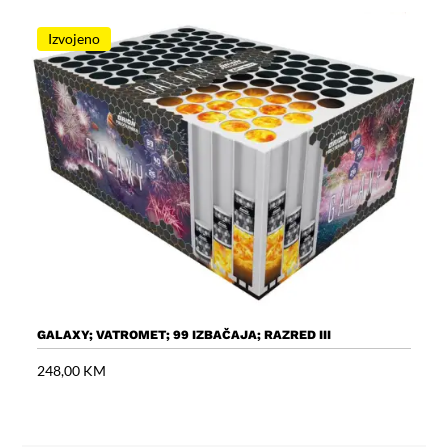
Izvojeno
GALAXY; VATROMET; 99 IZBAČAJA; RAZRED III
V
248,00
KM