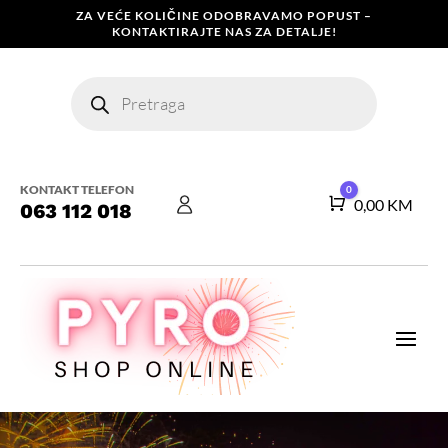
ZA VEĆE KOLIČINE ODOBRAVAMO POPUST –
KONTAKTIRAJTE NAS ZA DETALJE!
Products
search
KONTAKT TELEFON
0
Košarica
0,00
KM
063 112 018