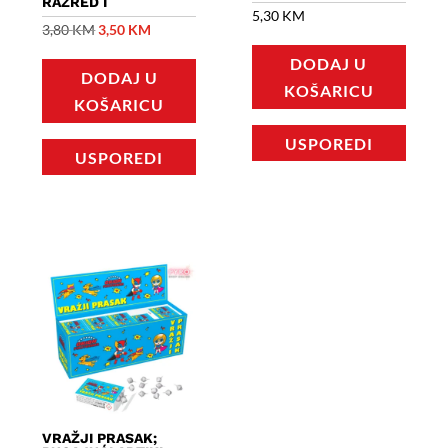
RAZRED I
5,30
KM
Izvorna
Trenutna
3,80
KM
3,50
KM
cijena
cijena
DODAJ U
DODAJ U
bila
je:
KOŠARICU
KOŠARICU
je:
3,50 KM.
3,80 KM.
USPOREDI
USPOREDI
VRAŽJI PRASAK;