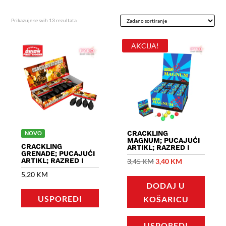
Prikazuje se svih 13 rezultata
AKCIJA!
CRACKLING
NOVO
MAGNUM; PUCAJUĆI
CRACKLING
ARTIKL; RAZRED I
GRENADE; PUCAJUĆI
ARTIKL; RAZRED I
Izvorna
Trenutna
3,45
KM
3,40
KM
cijena
cijena
5,20
KM
DODAJ U
bila
je:
USPOREDI
KOŠARICU
je:
3,40 KM.
3,45 KM.
USPOREDI