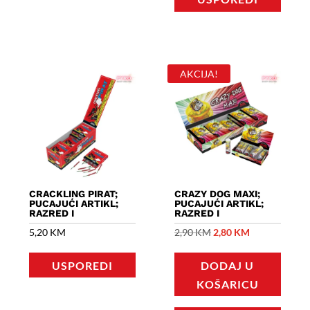
AKCIJA!
CRACKLING PIRAT;
CRAZY DOG MAXI;
PUCAJUĆI ARTIKL;
PUCAJUĆI ARTIKL;
RAZRED I
RAZRED I
Izvorna
Trenutna
5,20
KM
2,90
KM
2,80
KM
cijena
cijena
USPOREDI
DODAJ U
bila
je:
KOŠARICU
je:
2,80 KM.
2,90 KM.