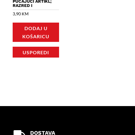
PUCAJUĆI ARTIKL;
RAZRED I
3,90
KM
DODAJ U
KOŠARICU
USPOREDI
DOSTAVA
