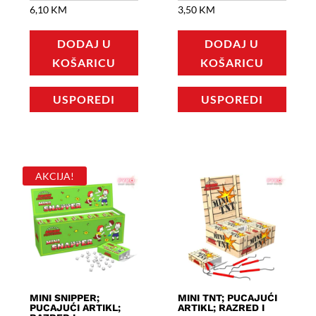
6,10
KM
3,50
KM
DODAJ U
DODAJ U
KOŠARICU
KOŠARICU
USPOREDI
USPOREDI
AKCIJA!
MINI SNIPPER;
MINI TNT; PUCAJUĆI
PUCAJUĆI ARTIKL;
ARTIKL; RAZRED I