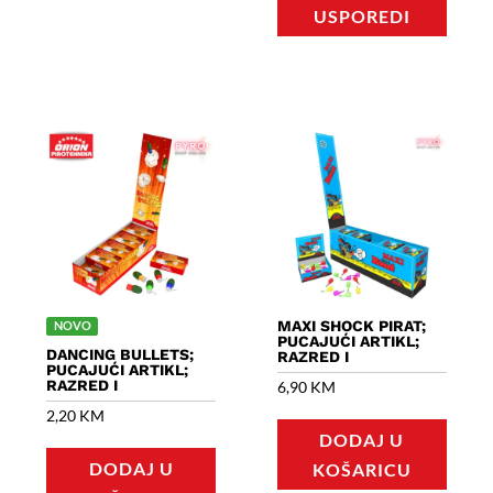
USPOREDI
MAXI SHOCK PIRAT;
NOVO
PUCAJUĆI ARTIKL;
DANCING BULLETS;
RAZRED I
PUCAJUĆI ARTIKL;
RAZRED I
6,90
KM
2,20
KM
DODAJ U
DODAJ U
KOŠARICU