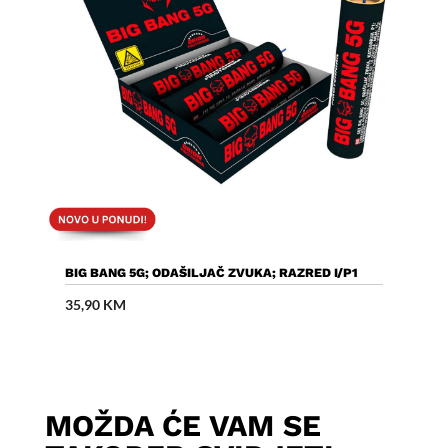
Dodaj U Košaricu
BIG BANG 5G; ODAŠILJAČ ZVUKA; RAZRED I/P1
35,90
KM
MOŽDA ĆE VAM SE