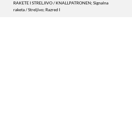
RAKETE I STRELJIVO
/ KNALLPATRONEN; Signalna
raketa / Streljivo; Razred I