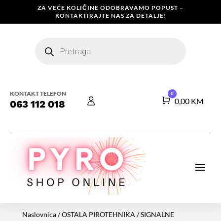
ZA VEĆE KOLIČINE ODOBRAVAMO POPUST –
KONTAKTIRAJTE NAS ZA DETALJE!
Products
search
KONTAKT TELEFON
0
Košarica
0,00
KM
063 112 018
Naslovnica
/
OSTALA PIROTEHNIKA
/
SIGNALNE