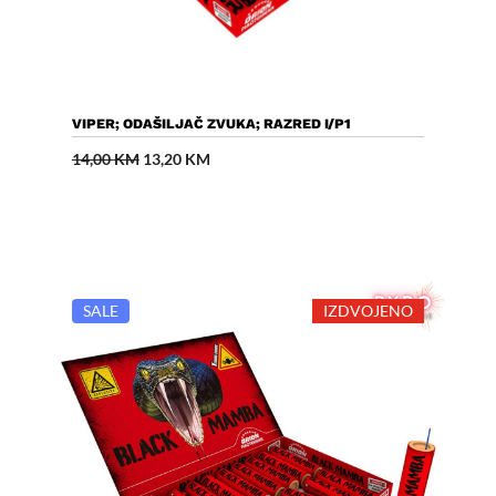
Dodaj U Košaricu
VIPER; ODAŠILJAČ ZVUKA; RAZRED I/P1
Izvorna
Trenutna
14,00
KM
13,20
KM
cijena
cijena
bila
je:
je:
13,20 KM.
14,00 KM.
SALE
IZDVOJENO