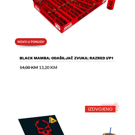
Dodaj U Košaricu
BLACK MAMBA; ODAŠILJAČ ZVUKA; RAZRED I/P1
Izvorna
Trenutna
14,00
KM
13,20
KM
cijena
cijena
bila
je:
je:
13,20 KM.
14,00 KM.
IZDVOJENO