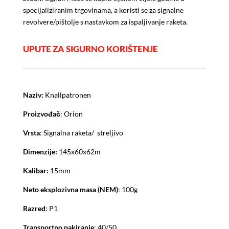
specijaliziranim trgovinama, a koristi se za signalne
revolvere/pištolje s nastavkom za ispaljivanje raketa.
UPUTE ZA SIGURNO KORIŠTENJE
Naziv:
Knallpatronen
Proizvođač
: Orion
Vrsta
: Signalna raketa/ streljivo
Dimenzije:
145x60x62m
Kalibar:
15mm
Neto eksplozivna masa (NEM)
: 100g
Razred
: P1
Transportno pakiranje
: 40/50