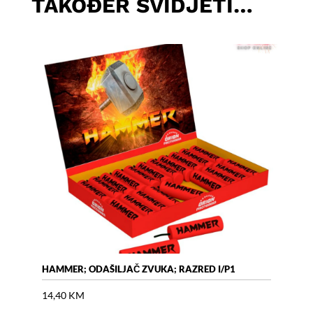
TAKOĐER SVIDJETI…
HAMMER; ODAŠILJAČ ZVUKA; RAZRED I/P1
AIR 
14,40
KM
18,