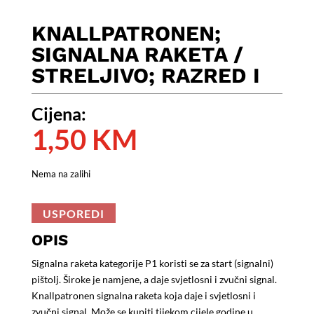
KNALLPATRONEN;
SIGNALNA RAKETA /
STRELJIVO; RAZRED I
Cijena:
1,50
KM
Nema na zalihi
USPOREDI
OPIS
Signalna raketa kategorije P1 koristi se za start (signalni)
pištolj. Široke je namjene, a daje svjetlosni i zvučni signal.
Knallpatronen signalna raketa koja daje i svjetlosni i
zvučni signal. Može se kupiti tijekom cijele godine u