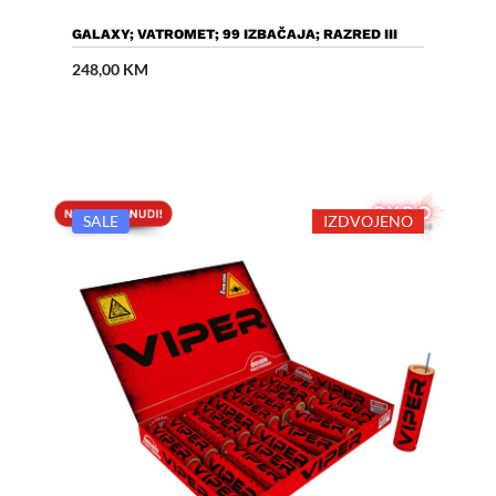
Dodaj U Košaricu
GALAXY; VATROMET; 99 IZBAČAJA; RAZRED III
248,00
KM
SALE
IZDVOJENO