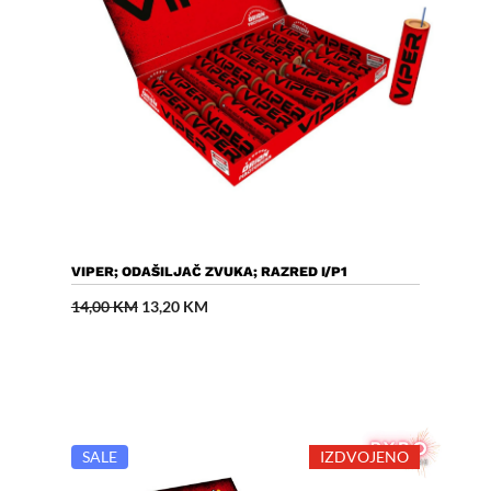
Dodaj U Košaricu
VIPER; ODAŠILJAČ ZVUKA; RAZRED I/P1
Izvorna
Trenutna
14,00
KM
13,20
KM
cijena
cijena
bila
je:
je:
13,20 KM.
14,00 KM.
SALE
IZDVOJENO