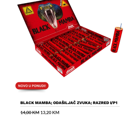
Dodaj U Košaricu
BLACK MAMBA; ODAŠILJAČ ZVUKA; RAZRED I/P1
Izvorna
Trenutna
14,00
KM
13,20
KM
cijena
cijena
bila
je:
je:
13,20 KM.
14,00 KM.