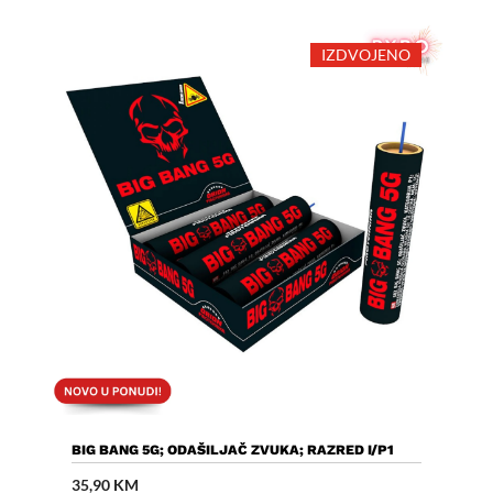
IZDVOJENO
Dodaj U Košaricu
BIG BANG 5G; ODAŠILJAČ ZVUKA; RAZRED I/P1
35,90
KM