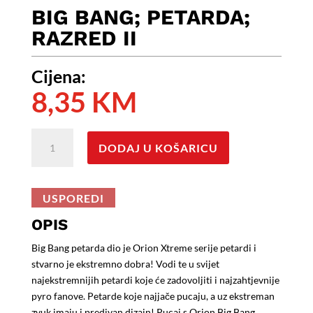
BIG BANG; PETARDA;
RAZRED II
Cijena:
8,35
KM
BIG
DODAJ U KOŠARICU
BANG;
Petarda;
Razred
USPOREDI
II
količina
OPIS
Big Bang petarda dio je Orion Xtreme serije petardi i
stvarno je ekstremno dobra! Vodi te u svijet
najekstremnijih petardi koje će zadovoljiti i najzahtjevnije
pyro fanove. Petarde koje najjače pucaju, a uz ekstreman
zvuk imaju i predivan dizajn! Pucaj s Orion Big Bang