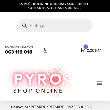
ZA VEĆE KOLIČINE ODOBRAVAMO POPUST –
KONTAKTIRAJTE NAS ZA DETALJE!
Products
search
KONTAKT TELEFON
0
Košarica
0,00
KM
063 112 018
Naslovnica
/
PETARDE
/
PETARDE - RAZRED II.
/ BIG