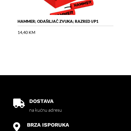
HAMMER; ODAŠILJAČ ZVUKA; RAZRED I/P1
AIR 
14,40
KM
18,
DOSTAVA

na kućnu adresu
BRZA ISPORUKA
