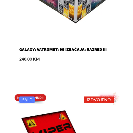
Dodaj U Košaricu
GALAXY; VATROMET; 99 IZBAČAJA; RAZRED III
248,00
KM
SALE
IZDVOJENO