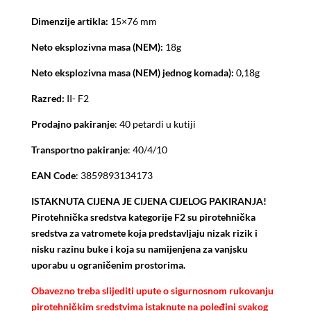
Dimenzije artikla:
15×76 mm
Neto eksplozivna masa (NEM):
18g
Neto eksplozivna masa (NEM) jednog komada):
0,18g
Razred:
II- F2
Prodajno pakiranje
: 40 petardi u kutiji
Transportno pakiranje
: 40/4/10
EAN Code
: 3859893134173
ISTAKNUTA CIJENA JE CIJENA CIJELOG PAKIRANJA!
Pirotehnička sredstva kategorije F2 su pirotehnička
sredstva za vatromete koja predstavljaju nizak rizik i
nisku razinu buke i koja su namijenjena za vanjsku
uporabu u ograničenim prostorima.
Obavezno treba slijediti upute o sigurnosnom rukovanju
pirotehničkim sredstvima istaknute na poleđini svakog