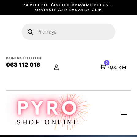
ZA VEĆE KOLIČINE ODOBRAVAMO POPUST –
KONTAKTIRAJTE NAS ZA DETALJE!
Products
search
KONTAKT TELEFON
0
063 112 018
Košarica
0,00
KM