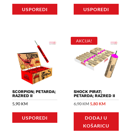
1,70 KM.
USPOREDI
USPOREDI
AKCIJA!
SCORPION; PETARDA;
SHOCK PIRAT;
RAZRED II
PETARDA; RAZRED II
Izvorna
Trenutna
5,90
KM
6,90
KM
5,80
KM
cijena
cijena
USPOREDI
DODAJ U
bila
je:
KOŠARICU
je:
5,80 KM.