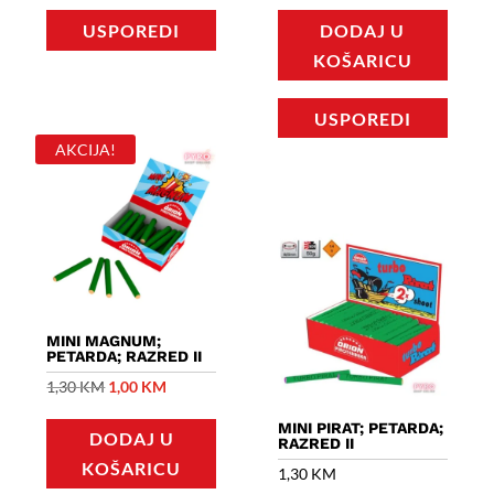
USPOREDI
DODAJ U
KOŠARICU
USPOREDI
AKCIJA!
MINI MAGNUM;
PETARDA; RAZRED II
Izvorna
Trenutna
1,30
KM
1,00
KM
cijena
cijena
MINI PIRAT; PETARDA;
DODAJ U
bila
je:
RAZRED II
KOŠARICU
je:
1,00 KM.
1,30
KM