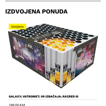
IZDVOJENA PONUDA
Izvojeno
GALAXY; VATROMET; 99 IZBAČAJA; RAZRED III
V
248,00
KM