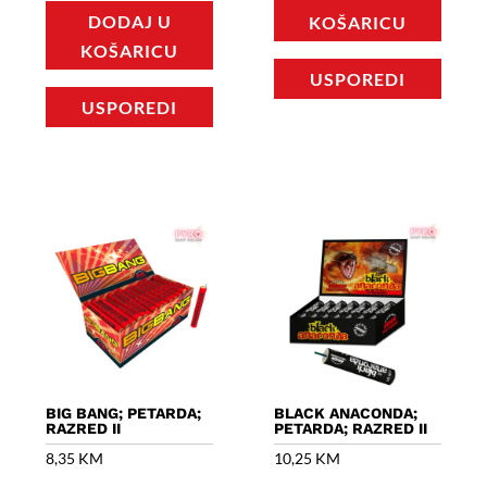
DODAJ U
KOŠARICU
KOŠARICU
USPOREDI
USPOREDI
BIG BANG; PETARDA;
BLACK ANACONDA;
RAZRED II
PETARDA; RAZRED II
8,35
KM
10,25
KM