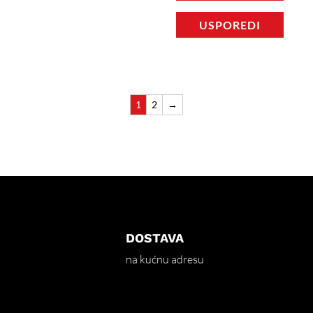
USPOREDI
1
2
→
DOSTAVA
na kućnu adresu