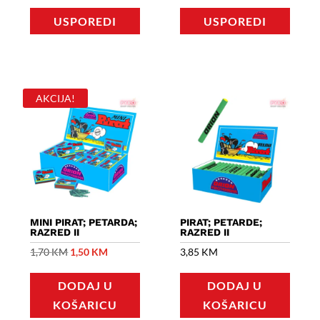
1,30 KM.
USPOREDI
USPOREDI
AKCIJA!
MINI PIRAT; PETARDA;
PIRAT; PETARDE;
RAZRED II
RAZRED II
Izvorna
Trenutna
1,70
KM
1,50
KM
3,85
KM
cijena
cijena
DODAJ U
DODAJ U
bila
je:
KOŠARICU
KOŠARICU
je:
1,50 KM.