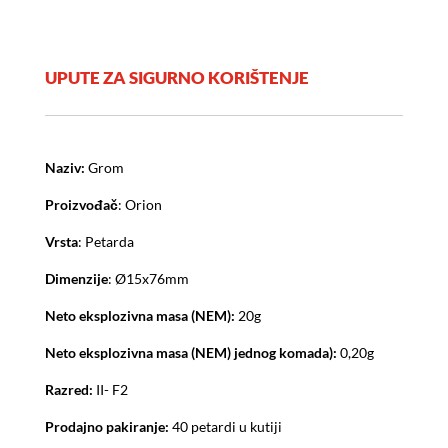
UPUTE ZA SIGURNO KORIŠTENJE
Naziv:
Grom
Proizvođač
: Orion
Vrsta
: Petarda
Dimenzije
: Ø15x76mm
Neto eksplozivna masa (NEM):
20g
Neto eksplozivna masa (NEM) jednog komada):
0,20g
Razred:
II- F2
Prodajno pakiranje:
40 petardi u kutiji