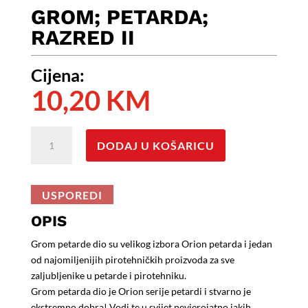
GROM; PETARDA;
RAZRED II
Cijena:
10,20
KM
GROM;
DODAJ U KOŠARICU
PetardA;
Razred
II
USPOREDI
količina
OPIS
Grom petarde dio su velikog izbora Orion petarda i jedan
od najomiljenijih pirotehničkih proizvoda za sve
zaljubljenike u petarde i pirotehniku.
Grom petarda dio je Orion serije petardi i stvarno je
ekstremno dobra! Vodi te u svijet nevjerojatno jakih