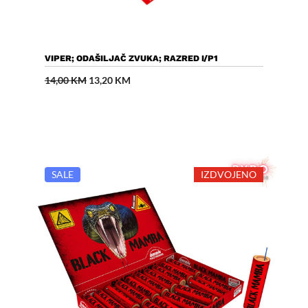
Dodaj U Košaricu
VIPER; ODAŠILJAČ ZVUKA; RAZRED I/P1
Izvorna
Trenutna
14,00
KM
13,20
KM
cijena
cijena
bila
je:
je:
13,20 KM.
14,00 KM.
SALE
IZDVOJENO