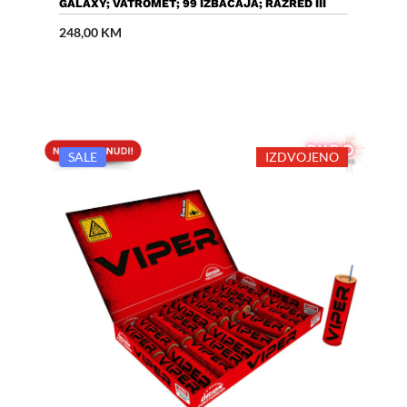
Dodaj U Košaricu
GALAXY; VATROMET; 99 IZBAČAJA; RAZRED III
248,00
KM
SALE
IZDVOJENO