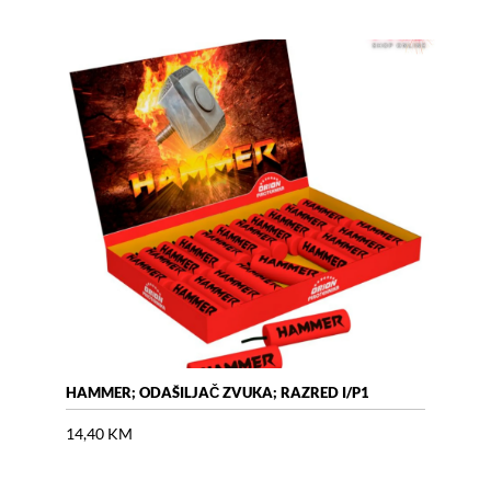
HAMMER; ODAŠILJAČ ZVUKA; RAZRED I/P1
AIR 
14,40
KM
18,