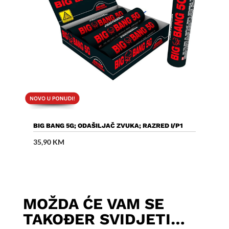
Dodaj U Košaricu
BIG BANG 5G; ODAŠILJAČ ZVUKA; RAZRED I/P1
35,90
KM
MOŽDA ĆE VAM SE
TAKOĐER SVIDJETI…