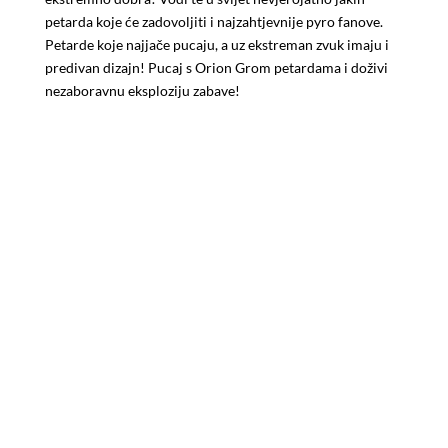
petarda koje će zadovoljiti i najzahtjevnije pyro fanove.
Petarde koje najjače pucaju, a uz ekstreman zvuk imaju i
predivan dizajn! Pucaj s Orion Grom petardama i doživi
nezaboravnu eksploziju zabave!