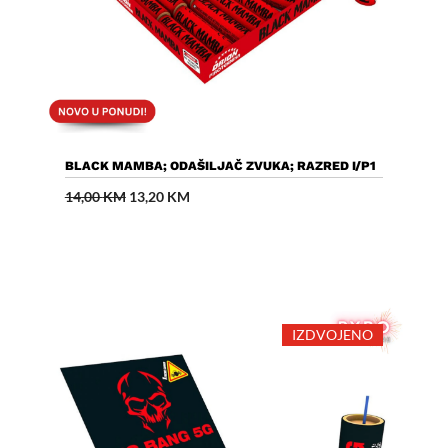
Dodaj U Košaricu
BLACK MAMBA; ODAŠILJAČ ZVUKA; RAZRED I/P1
Izvorna
Trenutna
14,00
KM
13,20
KM
cijena
cijena
bila
je:
je:
13,20 KM.
14,00 KM.
IZDVOJENO