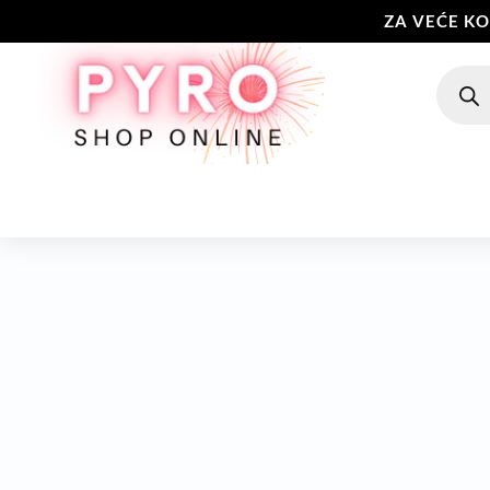
ZA VEĆE K
Produc
search