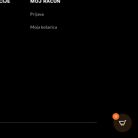
CIJE
MOJ RAČUN
Prijava
Moja košarica
0