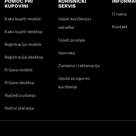
POMOĆ PRI
KORISNIČKI
INFORMA
KUPOVINI
SERVIS
O nama
Kako kupiti-mobile
Uvjeti korištenja i
Kontakt
odredbe
Kako kupiti-desktop
Uvjeti prodaje
Registracija-mobile
Isporuka
Registracija-desktop
Zamjena i reklamacija
Prijava-mobile
Upute za sigurno
Prijava-desktop
korištenje
Najčešća pitanja
Načini plaćanja