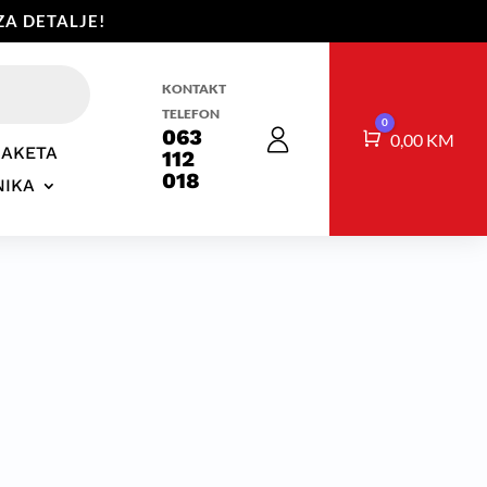
A DETALJE!
KONTAKT
TELEFON
0
063
Košarica
0,00
KM
RAKETA
112
018
NIKA