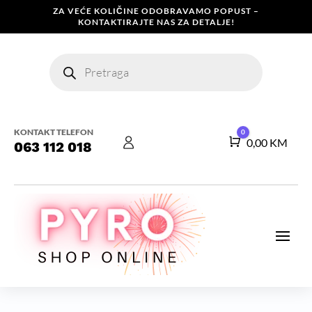
ZA VEĆE KOLIČINE ODOBRAVAMO POPUST –
KONTAKTIRAJTE NAS ZA DETALJE!
Products
search
KONTAKT TELEFON
0
Košarica
0,00
KM
063 112 018