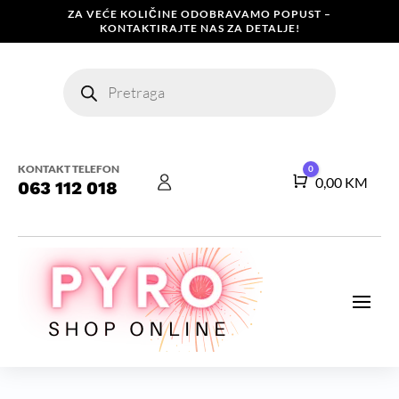
ZA VEĆE KOLIČINE ODOBRAVAMO POPUST –
KONTAKTIRAJTE NAS ZA DETALJE!
Products
search
KONTAKT TELEFON
0
Košarica
0,00
KM
063 112 018