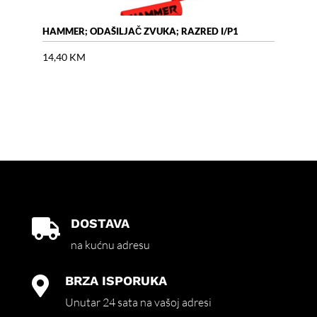
HAMMER; ODAŠILJAČ ZVUKA; RAZRED I/P1
AIR 
14,40
KM
18,
DOSTAVA

na kućnu adresu
BRZA ISPORUKA

Unutar 24 sata na vašoj adresi