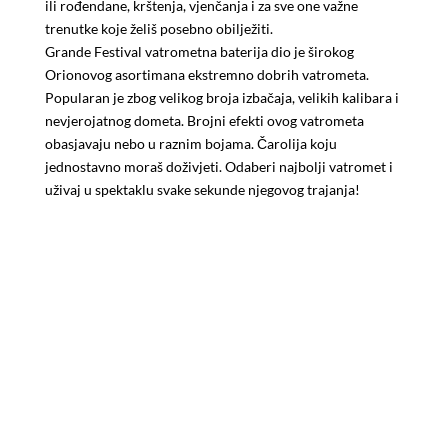
ili rođendane, krštenja, vjenčanja i za sve one važne
trenutke koje želiš posebno obilježiti.
Grande Festival vatrometna baterija dio je širokog
Orionovog asortimana ekstremno dobrih vatrometa.
Popularan je zbog velikog broja izbačaja, velikih kalibara i
nevjerojatnog dometa. Brojni efekti ovog vatrometa
obasjavaju nebo u raznim bojama. Čarolija koju
jednostavno moraš doživjeti. Odaberi najbolji vatromet i
uživaj u spektaklu svake sekunde njegovog trajanja!