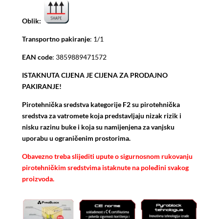
Oblik:
Transportno pakiranje
: 1/1
EAN code
: 3859889471572
ISTAKNUTA CIJENA JE CIJENA ZA PRODAJNO
PAKIRANJE!
Pirotehnička sredstva kategorije F2 su pirotehnička
sredstva za vatromete koja predstavljaju nizak rizik i
nisku razinu buke i koja su namijenjena za vanjsku
uporabu u ograničenim prostorima.
Obavezno treba slijediti upute o sigurnosnom rukovanju
pirotehničkim sredstvima istaknute na poleđini svakog
proizvoda.