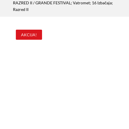
RAZRED II
/ GRANDE FESTIVAL; Vatromet; 16 Izbačaja;
Razred II
AKCIJA!