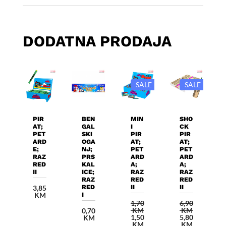
DODATNA PRODAJA
SALE
SALE
Dodaj U
Dodaj U
Dodaj U
Dodaj U
Košaricu
Košaricu
Košaricu
Košaricu
PIR
BEN
MIN
SHO
AT;
GAL
I
CK
PET
SKI
PIR
PIR
ARD
OGA
AT;
AT;
E;
NJ;
PET
PET
RAZ
PRS
ARD
ARD
RED
KAL
A;
A;
II
ICE;
RAZ
RAZ
RAZ
RED
RED
RED
II
II
3,85
KM
I
1,70
6,90
KM
KM
0,70
Izvorna
Izvorna
1,50
5,80
KM
cijena
Trenutna
cijena
Trenutna
KM
KM