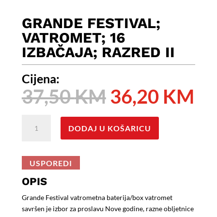
GRANDE FESTIVAL;
VATROMET; 16
IZBAČAJA; RAZRED II
Cijena:
Izvorna
Tr
37,50
KM
36,20
KM
cijena
ci
bila
je:
GRANDE
je:
36
DODAJ U KOŠARICU
FESTIVAL;
37,50 KM.
Vatromet;
16
USPOREDI
Izbačaja;
Razred
OPIS
II
Grande Festival vatrometna baterija/box vatromet
količina
savršen je izbor za proslavu Nove godine, razne obljetnice