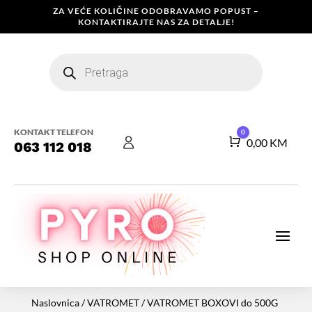
ZA VEĆE KOLIČINE ODOBRAVAMO POPUST –
KONTAKTIRAJTE NAS ZA DETALJE!
Products
search
KONTAKT TELEFON
0
Košarica
0,00
KM
063 112 018
Naslovnica
/
VATROMET
/
VATROMET BOXOVI do 500G