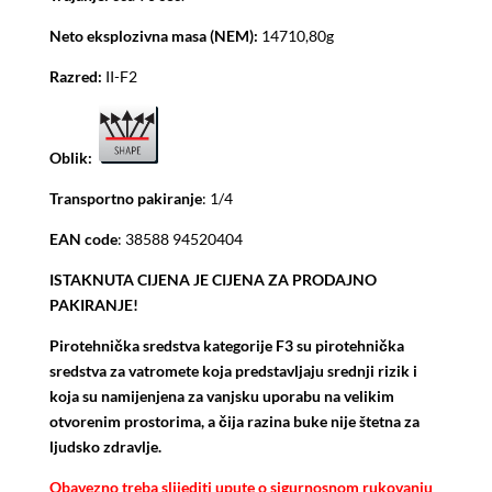
Neto eksplozivna masa (NEM):
14710,80g
Razred:
II-F2
Oblik:
Transportno pakiranje
: 1/4
EAN code
: 38588 94520404
ISTAKNUTA CIJENA JE CIJENA ZA PRODAJNO
PAKIRANJE!
Pirotehnička sredstva kategorije F3 su pirotehnička
sredstva za vatromete koja predstavljaju srednji rizik i
koja su namijenjena za vanjsku uporabu na velikim
otvorenim prostorima, a čija razina buke nije štetna za
ljudsko zdravlje.
Obavezno treba slijediti upute o sigurnosnom rukovanju