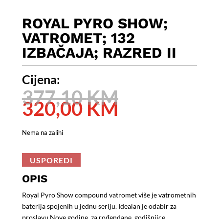
ROYAL PYRO SHOW;
VATROMET; 132
IZBAČAJA; RAZRED II
Cijena:
Izvorna
377,10
KM
cijena
Trenutna
320,00
KM
bila
cijena
je:
je:
Nema na zalihi
377,10 KM.
320,00 KM.
USPOREDI
OPIS
Royal Pyro Show compound vatromet više je vatrometnih
baterija spojenih u jednu seriju. Idealan je odabir za
proslavu Nove godine, za rođendane, godišnjice,