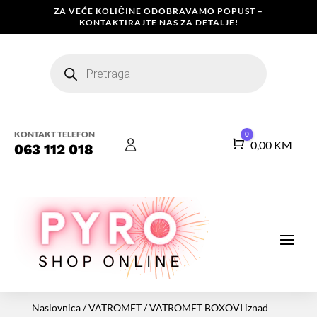
ZA VEĆE KOLIČINE ODOBRAVAMO POPUST –
KONTAKTIRAJTE NAS ZA DETALJE!
Products
search
KONTAKT TELEFON
0
Košarica
0,00
KM
063 112 018
Naslovnica
/
VATROMET
/
VATROMET BOXOVI iznad