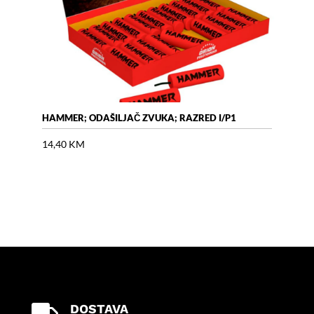
HAMMER; ODAŠILJAČ ZVUKA; RAZRED I/P1
AIR 
14,40
KM
18,
DOSTAVA
