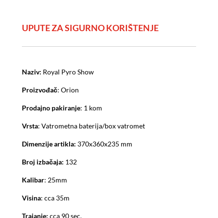
UPUTE ZA SIGURNO KORIŠTENJE
Naziv:
Royal Pyro Show
Proizvođač
: Orion
Prodajno pakiranje
: 1 kom
Vrsta
: Vatrometna baterija/box vatromet
Dimenzije artikla:
370x360x235 mm
Broj izbačaja:
132
Kalibar
: 25mm
Visina
: cca 35m
Trajanje:
cca 90 sec.