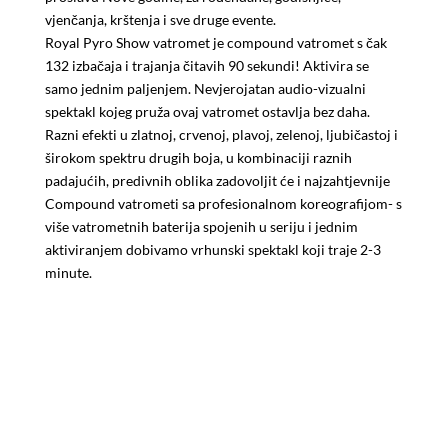
vjenčanja, krštenja i sve druge evente.
Royal Pyro Show vatromet je compound vatromet s čak
132 izbačaja i trajanja čitavih 90 sekundi! Aktivira se
samo jednim paljenjem. Nevjerojatan audio-vizualni
spektakl kojeg pruža ovaj vatromet ostavlja bez daha.
Razni efekti u zlatnoj, crvenoj, plavoj, zelenoj, ljubičastoj i
širokom spektru drugih boja, u kombinaciji raznih
padajućih, predivnih oblika zadovoljit će i najzahtjevnije
Compound vatrometi sa profesionalnom koreografijom- s
više vatrometnih baterija spojenih u seriju i jednim
aktiviranjem dobivamo vrhunski spektakl koji traje 2-3
minute.