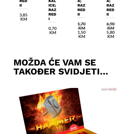
RED
KAL
A;
A;
II
ICE;
RAZ
RAZ
RAZ
RED
RED
RED
II
II
3,85
KM
I
1,70
6,90
KM
KM
0,70
Izvorna
Izvorna
1,50
5,80
KM
cijena
Trenutna
cijena
Trenutna
KM
KM
bila
cijena
bila
cijena
je:
je:
je:
je:
1,70 KM.
1,50 KM.
6,90 KM.
5,80 KM.
MOŽDA ĆE VAM SE
TAKOĐER SVIDJETI…