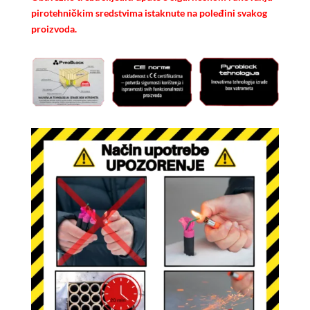
pirotehničkim sredstvima istaknute na poleđini svakog
proizvoda.