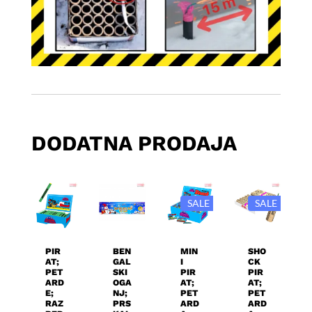
DODATNA PRODAJA
SALE
SALE
Dodaj U
Dodaj U
Dodaj U
Dodaj U
Košaricu
Košaricu
Košaricu
Košaricu
PIR
BEN
MIN
SHO
AT;
GAL
I
CK
PET
SKI
PIR
PIR
ARD
OGA
AT;
AT;
E;
NJ;
PET
PET
RAZ
PRS
ARD
ARD