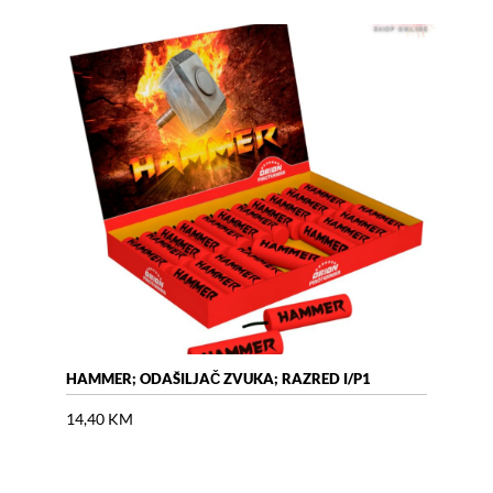
HAMMER; ODAŠILJAČ ZVUKA; RAZRED I/P1
AIR 
14,40
KM
18,