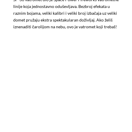
linije koja jednostavno oduševljava. Bezbroj efekata u
raznim bojama, veliki kalibri i veliki broj izbačaja uz veliki
domet pružaju ekstra spektakularan doživljaj. Ako želiš
iznenaditi čarolijom na nebu, ovo je vatromet koji trebaš!