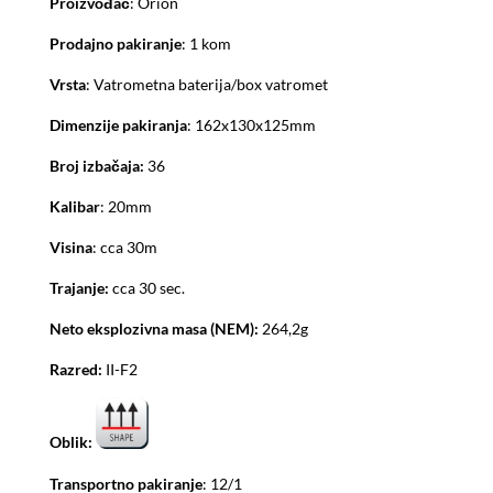
Proizvođač
: Orion
Prodajno pakiranje
: 1 kom
Vrsta
: Vatrometna baterija/box vatromet
Dimenzije pakiranja
: 162x130x125mm
Broj izbačaja:
36
Kalibar
: 20mm
Visina
: cca 30m
Trajanje:
cca 30 sec.
Neto eksplozivna masa (NEM):
264,2g
Razred:
II-F2
Oblik:
Transportno pakiranje
: 12/1