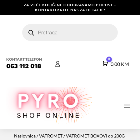
ZA VEĆE KOLIČINE ODOBRAVAMO POPUST –
KONTAKTIRAJTE NAS ZA DETALJE!
Products
search
KONTAKT TELEFON
0
Košarica
0,00
KM
063 112 018
Naslovnica
/
VATROMET
/
VATROMET BOXOVI do 200G