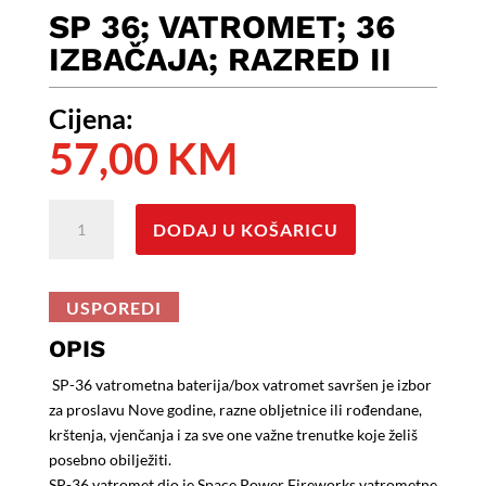
SP 36; VATROMET; 36
IZBAČAJA; RAZRED II
Cijena:
57,00
KM
SP
DODAJ U KOŠARICU
36;
Vatromet;
36
USPOREDI
Izbačaja;
Razred
OPIS
II
SP-36 vatrometna baterija/box vatromet savršen je izbor
količina
za proslavu Nove godine, razne obljetnice ili rođendane,
krštenja, vjenčanja i za sve one važne trenutke koje želiš
posebno obilježiti.
SP-36 vatromet dio je Space Power Fireworks vatrometne