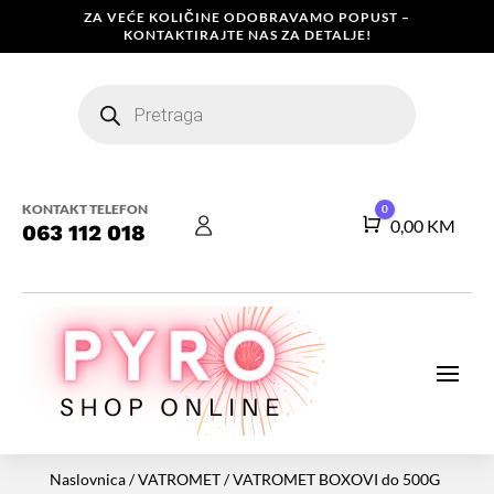
ZA VEĆE KOLIČINE ODOBRAVAMO POPUST –
KONTAKTIRAJTE NAS ZA DETALJE!
Products
search
KONTAKT TELEFON
0
Košarica
0,00
KM
063 112 018
Naslovnica
/
VATROMET
/
VATROMET BOXOVI do 500G