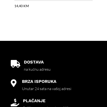
14,40
KM
18,
DOSTAVA

na kućnu adresu
BRZA ISPORUKA

Unutar 24 sata na vašoj adresi
PLAĆANJE
