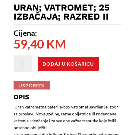
URAN; VATROMET; 25
IZBAČAJA; RAZRED II
Cijena:
59,40
KM
URAN;
DODAJ U KOŠARICU
Vatromet;
25
Izbačaja;
USPOREDI
Razred
II
OPIS
količina
Uran vatrometna baterija/box vatromet savršen je izbor
za proslavu Nove godine, razne obljetnice ili rođendane,
krštenja, vjenčanja i za sve one važne trenutke koje želiš
posebno obilježiti
Uran vatromet dio je Solar System Fireworks vatrometne