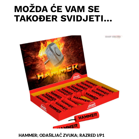
MOŽDA ĆE VAM SE
TAKOĐER SVIDJETI…
HAMMER; ODAŠILJAČ ZVUKA; RAZRED I/P1
AIR 