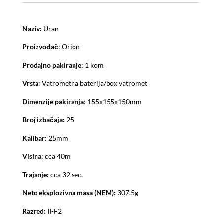
Naziv:
Uran
Proizvođač
: Orion
Prodajno pakiranje
: 1 kom
Vrsta
: Vatrometna baterija/box vatromet
Dimenzije pakiranja
: 155x155x150mm
Broj izbačaja:
25
Kalibar
: 25mm
Visina
: cca 40m
Trajanje:
cca 32 sec.
Neto eksplozivna masa (NEM):
307,5g
Razred:
II-F2