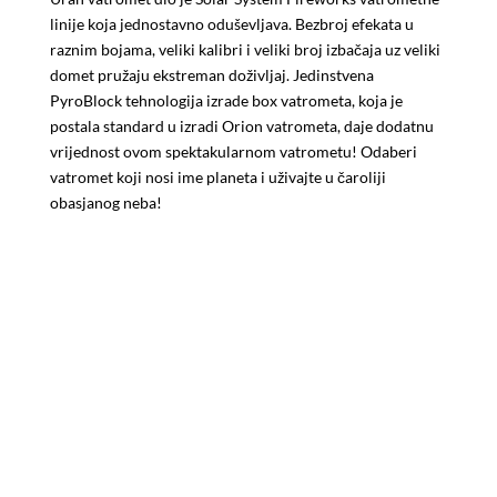
linije koja jednostavno oduševljava. Bezbroj efekata u
raznim bojama, veliki kalibri i veliki broj izbačaja uz veliki
domet pružaju ekstreman doživljaj. Jedinstvena
PyroBlock tehnologija izrade box vatrometa, koja je
postala standard u izradi Orion vatrometa, daje dodatnu
vrijednost ovom spektakularnom vatrometu! Odaberi
vatromet koji nosi ime planeta i uživajte u čaroliji
obasjanog neba!