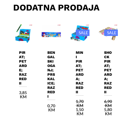
DODATNA PRODAJA
SALE
SALE
Dodaj U
Dodaj U
Dodaj U
Dodaj U
Košaricu
Košaricu
Košaricu
Košaricu
PIR
BEN
MIN
SHO
AT;
GAL
I
CK
PET
SKI
PIR
PIR
ARD
OGA
AT;
AT;
E;
NJ;
PET
PET
RAZ
PRS
ARD
ARD
RED
KAL
A;
A;
II
ICE;
RAZ
RAZ
RAZ
RED
RED
RED
II
II
3,85
KM
I
1,70
6,90
KM
KM
0,70
Izvorna
Izvorna
1,50
5,80
KM
cijena
Trenutna
cijena
Trenutna
KM
KM
bila
cijena
bila
cijena
je:
je:
je:
je:
1,70 KM.
1,50 KM.
6,90 KM.
5,80 KM.