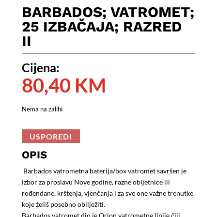
BARBADOS; VATROMET;
25 IZBAČAJA; RAZRED
II
Cijena:
80,40
KM
Nema na zalihi
USPOREDI
OPIS
Barbados vatrometna baterija/box vatromet savršen je
izbor za proslavu Nove godine, razne obljetnice ili
rođendane, krštenja, vjenčanja i za sve one važne trenutke
koje želiš posebno obilježiti.
Barbados vatromet dio je Orion vatrometne linije čiji