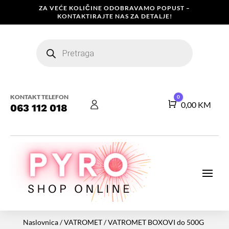
ZA VEĆE KOLIČINE ODOBRAVAMO POPUST –
KONTAKTIRAJTE NAS ZA DETALJE!
Products
search
KONTAKT TELEFON
0
Košarica
0,00
KM
063 112 018
Naslovnica
/
VATROMET
/
VATROMET BOXOVI do 500G