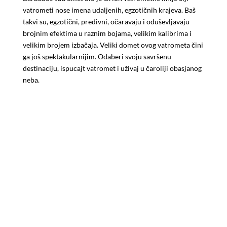
vatrometi nose imena udaljenih, egzotičnih krajeva. Baš
takvi su, egzotični, predivni, očaravaju i oduševljavaju
brojnim efektima u raznim bojama, velikim kalibrima i
velikim brojem izbačaja. Veliki domet ovog vatrometa čini
ga još spektakularnijim. Odaberi svoju savršenu
destinaciju, ispucajt vatromet i uživaj u čaroliji obasjanog
neba.