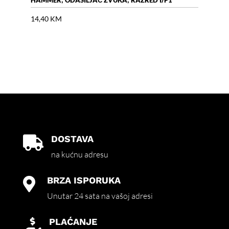
HAMMER; ODAŠILJAČ ZVUKA; RAZRED I/P1
AIR 
14,40
KM
18,
DOSTAVA

na kućnu adresu
BRZA ISPORUKA

Unutar 24 sata na vašoj adresi
PLAĆANJE
