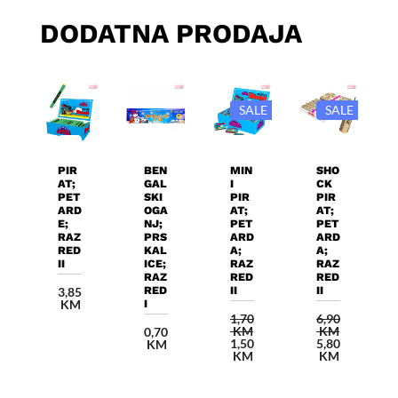
DODATNA PRODAJA
SALE
SALE
Dodaj U
Dodaj U
Dodaj U
Dodaj U
Košaricu
Košaricu
Košaricu
Košaricu
PIR
BEN
MIN
SHO
AT;
GAL
I
CK
PET
SKI
PIR
PIR
ARD
OGA
AT;
AT;
E;
NJ;
PET
PET
RAZ
PRS
ARD
ARD
RED
KAL
A;
A;
II
ICE;
RAZ
RAZ
RAZ
RED
RED
RED
II
II
3,85
KM
I
1,70
6,90
KM
KM
0,70
Izvorna
Izvorna
1,50
5,80
KM
cijena
Trenutna
cijena
Trenutna
KM
KM
bila
cijena
bila
cijena
je:
je:
je:
je:
1,70 KM.
1,50 KM.
6,90 KM.
5,80 KM.