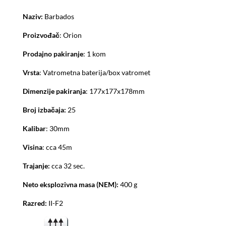
Naziv:
Barbados
Proizvođač
: Orion
Prodajno pakiranje
: 1 kom
Vrsta
: Vatrometna baterija/box vatromet
Dimenzije pakiranja
: 177x177x178mm
Broj izbačaja:
25
Kalibar
: 30mm
Visina
: cca 45m
Trajanje:
cca 32 sec.
Neto eksplozivna masa (NEM):
400 g
Razred:
II-F2