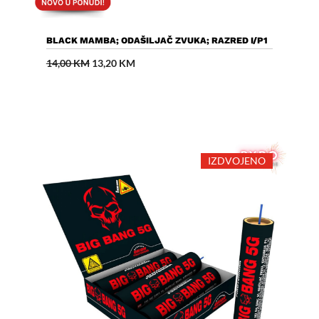
Dodaj U Košaricu
BLACK MAMBA; ODAŠILJAČ ZVUKA; RAZRED I/P1
Izvorna
Trenutna
14,00
KM
13,20
KM
cijena
cijena
bila
je:
je:
13,20 KM.
14,00 KM.
IZDVOJENO