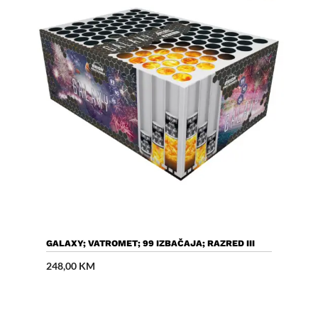
Dodaj U Košaricu
GALAXY; VATROMET; 99 IZBAČAJA; RAZRED III
248,00
KM