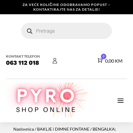
ZA VEĆE KOLIČINE ODOBRAVAMO POPUST –
KONTAKTIRAJTE NAS ZA DETALJE!
Products
search
KONTAKT TELEFON
0
Košarica
0,00
KM
063 112 018
Naslovnica
/
BAKLJE i DIMNE FONTANE
/ BENGALKA;