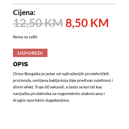
Cijena:
Izvorna
Tre
12,50
KM
8,50
KM
cijena
cije
bila
je:
Nema na zalihi
je:
8,5
12,50 KM.
USPOREDI
OPIS
Orion Bengalka je jedan od najtraženijih pirotehničkih
proizvoda, omiljena baklja koja daje predivan svjetlosni i
dimni efekt. Traje 60 sekundi, a često se koristi kao
navijačka pirotehnika na nogometnim utakmicama i
drugim sportskim događanjima.