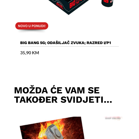
Dodaj U Košaricu
BIG BANG 5G; ODAŠILJAČ ZVUKA; RAZRED I/P1
35,90
KM
MOŽDA ĆE VAM SE
TAKOĐER SVIDJETI…