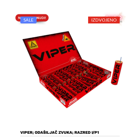
SALE
IZDVOJENO
Dodaj U Košaricu
VIPER; ODAŠILJAČ ZVUKA; RAZRED I/P1