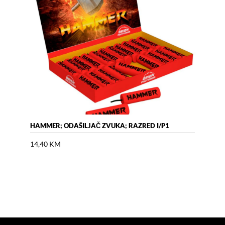
HAMMER; ODAŠILJAČ ZVUKA; RAZRED I/P1
AIR 
14,40
KM
18,