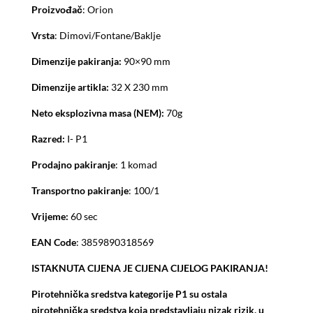
Proizvođač
: Orion
Vrsta
: Dimovi/Fontane/Baklje
Dimenzije pakiranja:
90×90 mm
Dimenzije artikla:
32 X 230 mm
Neto eksplozivna masa (NEM):
70g
Razred:
I- P1
Prodajno pakiranje
: 1 komad
Transportno pakiranje
: 100/1
Vrijeme:
60 sec
EAN Code
: 3859890318569
ISTAKNUTA CIJENA JE CIJENA CIJELOG PAKIRANJA!
Pirotehnička sredstva kategorije P1 su ostala
pirotehnička sredstva koja predstavljaju nizak rizik, u