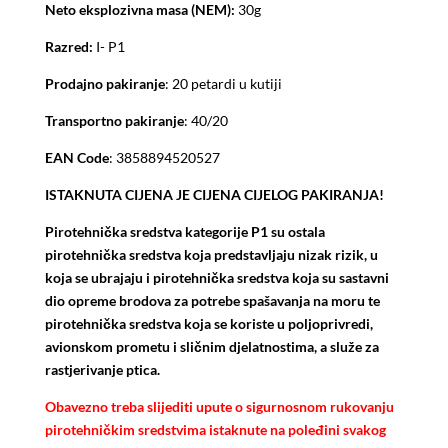
Neto eksplozivna masa (NEM):
30g
Razred:
I- P1
Prodajno pakiranje
: 20 petardi u kutiji
Transportno pakiranje
: 40/20
EAN Code
: 3858894520527
ISTAKNUTA CIJENA JE CIJENA CIJELOG PAKIRANJA!
Pirotehnička sredstva kategorije P1 su ostala
pirotehnička sredstva koja predstavljaju nizak rizik, u
koja se ubrajaju i pirotehnička sredstva koja su sastavni
dio opreme brodova za potrebe spašavanja na moru te
pirotehnička sredstva koja se koriste u poljoprivredi,
avionskom prometu i sličnim djelatnostima, a služe za
rastjerivanje ptica.
Obavezno treba slijediti upute o sigurnosnom rukovanju
pirotehničkim sredstvima istaknute na poleđini svakog