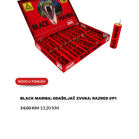
Dodaj U Košaricu
BLACK MAMBA; ODAŠILJAČ ZVUKA; RAZRED I/P1
Izvorna
Trenutna
14,00
KM
13,20
KM
cijena
cijena
bila
je:
je:
13,20 KM.
14,00 KM.