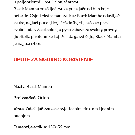
u poljoprivredi, lovu i ribnjačarstvu.
Black Mamba odašiljač zvuka puca jače od bilo koje
petarde. Osjeti ekstreman zvuk uz Black Mamba odašiljač
zvuka, najjači pucanj koji ćeš doživjeti, baš kao pravi
zvučni udar. Za eksploziju pyro zabave za svakog pravog
ljubitelja pirotehnike koji želi da ga svi čuju, Black Mamba
je najjači izbor.
UPUTE ZA SIGURNO KORIŠTENJE
Naziv:
Black Mamba
Proizvođač
: Orion
Vrsta
: Odašiljač zvuka sa svjetlosnim efektom i jednim
pucnjem
Dimenzije artikla:
150×55 mm