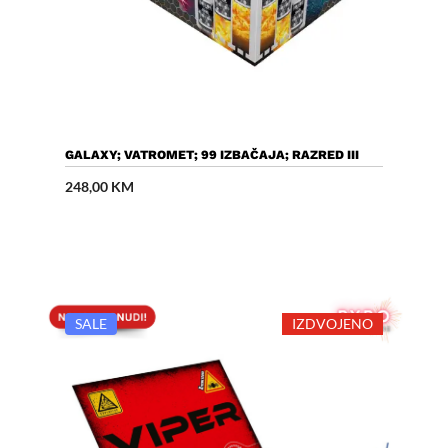
Dodaj U Košaricu
GALAXY; VATROMET; 99 IZBAČAJA; RAZRED III
248,00
KM
SALE
IZDVOJENO