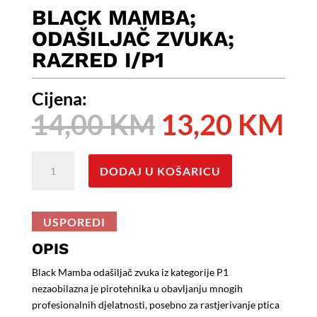
BLACK MAMBA;
ODAŠILJAČ ZVUKA;
RAZRED I/P1
Cijena:
Izvorna
Tr
14,00
KM
13,20
KM
cijena
ci
bila
je:
BLACK
je:
13
DODAJ U KOŠARICU
MAMBA;
14,00 KM.
Odašiljač
zvuka;
USPOREDI
Razred
I/P1
OPIS
količina
Black Mamba odašiljač zvuka iz kategorije P1
nezaobilazna je pirotehnika u obavljanju mnogih
profesionalnih djelatnosti, posebno za rastjerivanje ptica