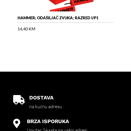
HAMMER; ODAŠILJAČ ZVUKA; RAZRED I/P1
AIR 
14,40
KM
18,
DOSTAVA

na kućnu adresu
BRZA ISPORUKA

Unutar 24 sata na vašoj adresi