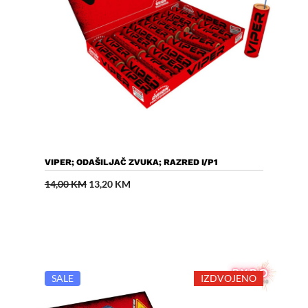
Dodaj U Košaricu
VIPER; ODAŠILJAČ ZVUKA; RAZRED I/P1
Izvorna
Trenutna
14,00
KM
13,20
KM
cijena
cijena
bila
je:
je:
13,20 KM.
14,00 KM.
SALE
IZDVOJENO