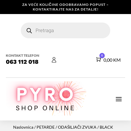
ZA VEĆE KOLIČINE ODOBRAVAMO POPUST –
KONTAKTIRAJTE NAS ZA DETALJE!
Products
search
KONTAKT TELEFON
0
Košarica
0,00
KM
063 112 018
Naslovnica
/
PETARDE
/
ODAŠILJAČI ZVUKA
/ BLACK