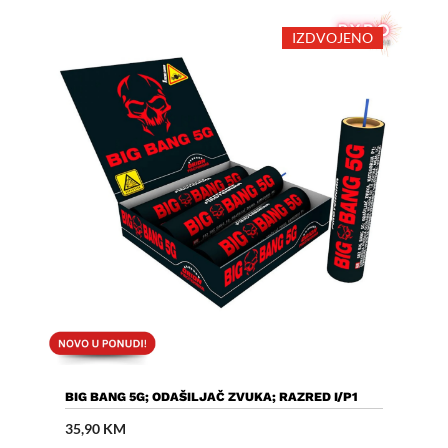
IZDVOJENO
Dodaj U Košaricu
BIG BANG 5G; ODAŠILJAČ ZVUKA; RAZRED I/P1
35,90
KM