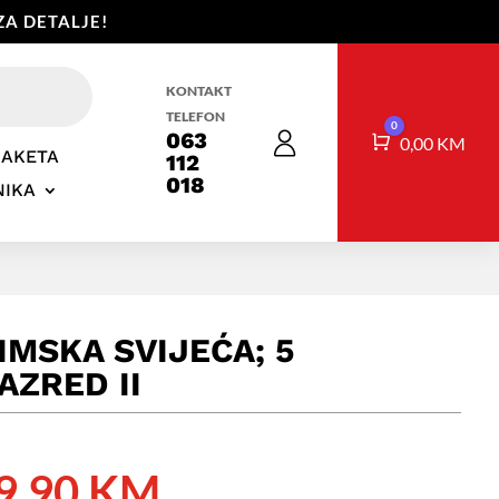
A DETALJE!
KONTAKT
TELEFON
0
063
Košarica
0,00
KM
RAKETA
112
018
NIKA
IMSKA SVIJEĆA; 5
AZRED II
Izvorna
Trenutna
9,90
KM