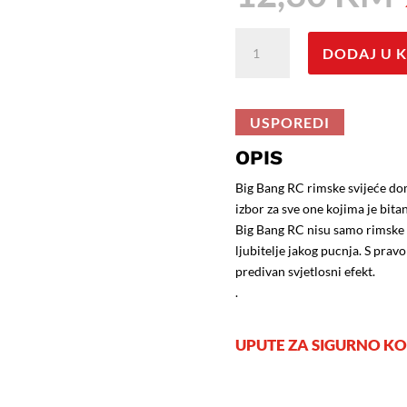
BIG
DODAJ U 
BANG;
Rimska
svijeća;
5
USPOREDI
Izbačaja;
OPIS
Razred
II
Big Bang RC rimske svijeće dom
količina
izbor za sve one kojima je bitan
Big Bang RC nisu samo rimske s
ljubitelje jakog pucnja. S pra
predivan svjetlosni efekt.
.
UPUTE ZA SIGURNO KO