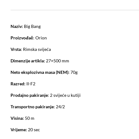
Naziv:
Big Bang
Proizvođač
: Orion
Vrsta
: Rimska svijeća
Dimenzije artikla:
27×500 mm
Neto eksplozivna masa (NEM):
70g
Razred:
II-F2
Prodajno pakiranje
: 2 svijeće u kutiji
Transportno pakiranje
: 24/2
Visina:
50 m
Vrijeme:
20 sec