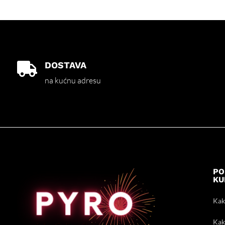
DOSTAVA

na kućnu adresu
PO
KU
Kak
Kak