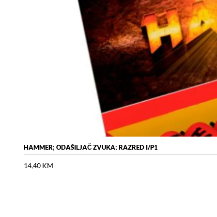
HAMMER; ODAŠILJAČ ZVUKA; RAZRED I/P1
14,40
KM