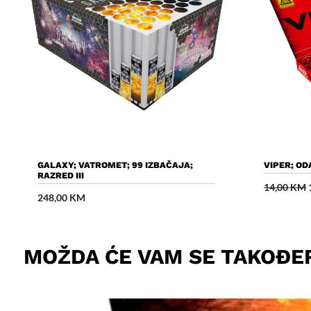
Dodaj U Košaricu
GALAXY; VATROMET; 99 IZBAČAJA;
VIPER; OD
RAZRED III
14,00
KM
248,00
KM
MOŽDA ĆE VAM SE TAKOĐE