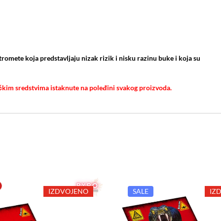
romete koja predstavljaju nizak rizik i nisku razinu buke i koja su
čkim sredstvima istaknute na poleđini svakog proizvoda.
IZDVOJENO
SALE
IZ