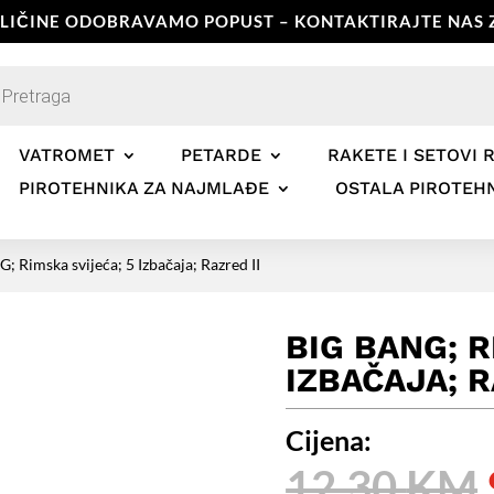
OLIČINE ODOBRAVAMO POPUST – KONTAKTIRAJTE NAS Z
ts
VATROMET
PETARDE
RAKETE I SETOVI 
PIROTEHNIKA ZA NAJMLAĐE
OSTALA PIROTEH
; Rimska svijeća; 5 Izbačaja; Razred II
BIG BANG; R
IZBAČAJA; R
Cijena:
12,30
KM