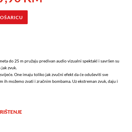
cijena
cijena
bila
je:
je:
9,90 KM.
KOŠARICU
12,30 KM.
eta do 25 m pružaju predivan audio vizualni spektakl i savršen su
 jak zvuk.
vijeće. One imaju toliko jak zvučni efekt da će oduševiti sve
vom ih možemo zvati i zračnim bombama. Uz ekstreman zvuk, daju i
RIŠTENJE