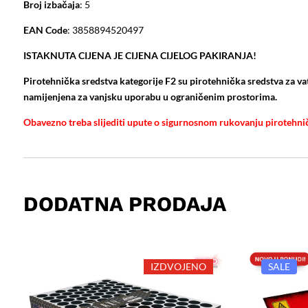
Broj izbačaja
: 5
EAN Code
: 3858894520497
ISTAKNUTA CIJENA JE CIJENA CIJELOG PAKIRANJA!
Pirotehnička sredstva kategorije F2 su pirotehnička sredstva za vat
namijenjena za vanjsku uporabu u ograničenim prostorima.
Obavezno treba slijediti upute o sigurnosnom rukovanju pirotehni
DODATNA PRODAJA
IZDVOJENO
SALE