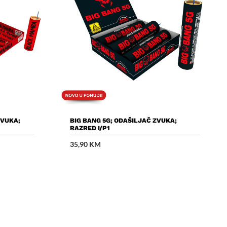
cu
Dodaj U Košaricu
ZVUKA;
BIG BANG 5G; ODAŠILJAČ ZVUKA;
RAZRED I/P1
35,90
KM