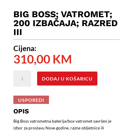
BIG BOSS; VATROMET;
200 IZBAČAJA; RAZRED
III
Cijena:
310,00
KM
BIG
DODAJ U KOŠARICU
BOSS;
Vatromet;
200
USPOREDI
Izbačaja;
Razred
OPIS
III
Big Boss vatrometna baterija/box vatromet savršen je
količina
izbor za proslavu Nove godine, razne obljetnice ili