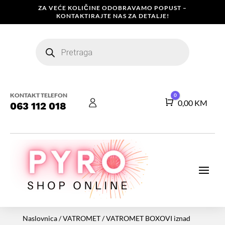
ZA VEĆE KOLIČINE ODOBRAVAMO POPUST –
KONTAKTIRAJTE NAS ZA DETALJE!
Products
search
KONTAKT TELEFON
0
Košarica
0,00
KM
063 112 018
Naslovnica
/
VATROMET
/
VATROMET BOXOVI iznad