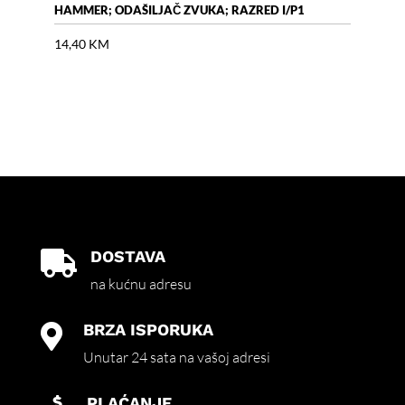
HAMMER; ODAŠILJAČ ZVUKA; RAZRED I/P1
AIR 
14,40
KM
18,
DOSTAVA

na kućnu adresu
BRZA ISPORUKA

Unutar 24 sata na vašoj adresi
PLAĆANJE