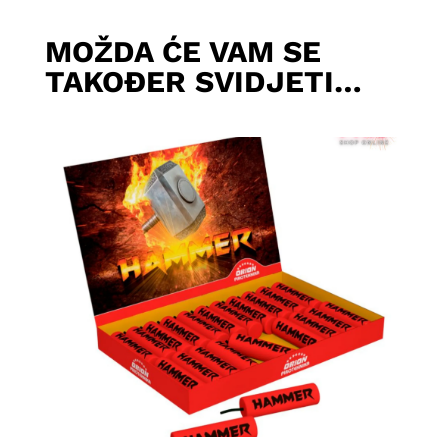
1,70 KM.
1,50 KM.
6,90 KM.
5,80 KM.
MOŽDA ĆE VAM SE
TAKOĐER SVIDJETI…