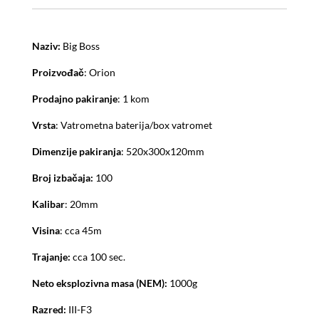
Naziv:
Big Boss
Proizvođač
: Orion
Prodajno pakiranje
: 1 kom
Vrsta
: Vatrometna baterija/box vatromet
Dimenzije pakiranja
: 520x300x120mm
Broj izbačaja:
100
Kalibar
: 20mm
Visina
: cca 45m
Trajanje:
cca 100 sec.
Neto eksplozivna masa (NEM):
1000g
Razred:
III-F3