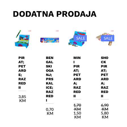
DODATNA PRODAJA
SALE
SALE
Dodaj U
Dodaj U
Dodaj U
Dodaj U
Košaricu
Košaricu
Košaricu
Košaricu
PIR
BEN
MIN
SHO
AT;
GAL
I
CK
PET
SKI
PIR
PIR
ARD
OGA
AT;
AT;
E;
NJ;
PET
PET
RAZ
PRS
ARD
ARD
RED
KAL
A;
A;
II
ICE;
RAZ
RAZ
RAZ
RED
RED
RED
II
II
3,85
KM
I
1,70
6,90
KM
KM
0,70
Izvorna
Izvorna
1,50
5,80
KM
cijena
Trenutna
cijena
Trenutna
KM
KM
bila
cijena
bila
cijena
je:
je:
je:
je: