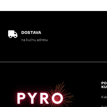
DOSTAVA

na kućnu adresu
PO
KU
Kak
Kak