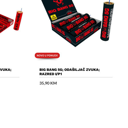
cu
Dodaj U Košaricu
ZVUKA;
BIG BANG 5G; ODAŠILJAČ ZVUKA;
RAZRED I/P1
35,90
KM