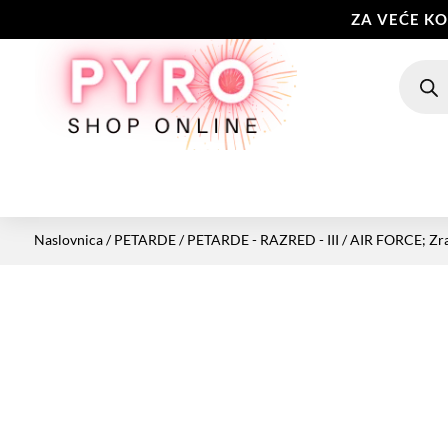
ZA VEĆE K
Produc
search
Naslovnica
/
PETARDE
/
PETARDE - RAZRED - III
/ AIR FORCE; Zra