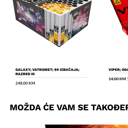
Dodaj U Košaricu
GALAXY; VATROMET; 99 IZBAČAJA;
VIPER; OD
RAZRED III
14,00
KM
248,00
KM
MOŽDA ĆE VAM SE TAKOĐE