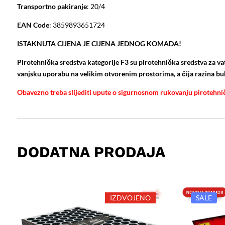
Transportno pakiranje
: 20/4
EAN Code
: 3859893651724
ISTAKNUTA CIJENA JE CIJENA JEDNOG KOMADA!
Pirotehnička sredstva kategorije F3 su pirotehnička sredstva za vat
vanjsku uporabu na velikim otvorenim prostorima, a čija razina buke
Obavezno treba slijediti upute o sigurnosnom rukovanju pirotehni
DODATNA PRODAJA
IZDVOJENO
SALE