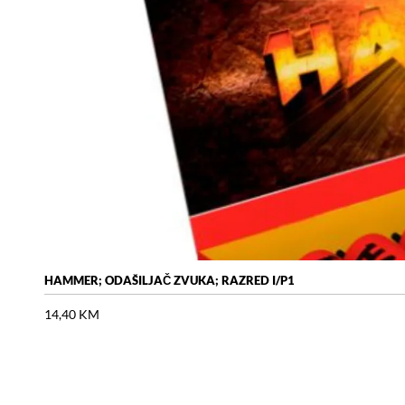
HAMMER; ODAŠILJAČ ZVUKA; RAZRED I/P1
14,40
KM