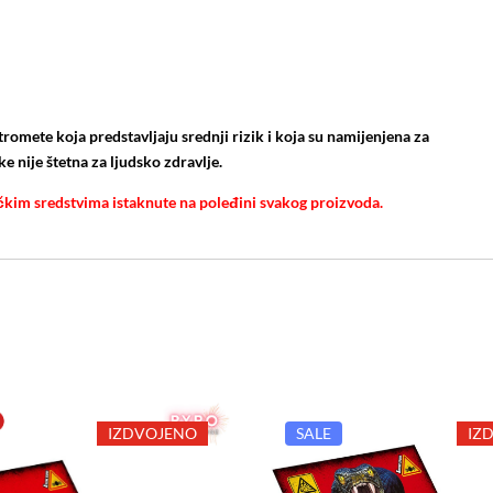
romete koja predstavljaju srednji rizik i koja su namijenjena za
 nije štetna za ljudsko zdravlje.
čkim sredstvima istaknute na poleđini svakog proizvoda.
IZDVOJENO
SALE
IZ