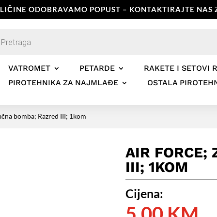
OLIČINE ODOBRAVAMO POPUST – KONTAKTIRAJTE NAS Z
ts
VATROMET
PETARDE
RAKETE I SETOVI 
PIROTEHNIKA ZA NAJMLAĐE
OSTALA PIROTEH
čna bomba; Razred III; 1kom
AIR FORCE;
III; 1KOM
Cijena:
5,00
KM