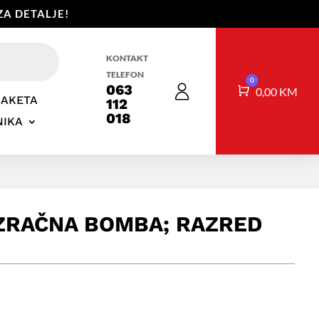
A DETALJE!
KONTAKT
TELEFON
0
063
Košarica
0,00
KM
RAKETA
112
018
NIKA
 ZRAČNA BOMBA; RAZRED