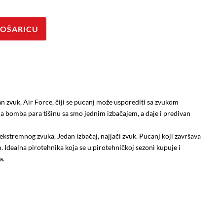
KOŠARICU
an zvuk, Air Force, čiji se pucanj može usporediti sa zvukom
a bomba para tišinu sa smo jednim izbačajem, a daje i predivan
ekstremnog zvuka. Jedan izbačaj, najjači zvuk. Pucanj koji završava
 Idealna pirotehnika koja se u pirotehničkoj sezoni kupuje i
a.