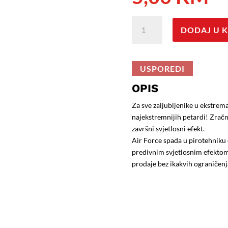
AIR
DODAJ U 
FORCE;
Zračna
bomba;
Razred
USPOREDI
III;
OPIS
1kom
količina
Za sve zaljubljenike u ekstrem
najekstremnijih petardi! Zračn
završni svjetlosni efekt.
Air Force spada u pirotehniku 
predivnim svjetlosnim efektom.
prodaje bez ikakvih ograničenj