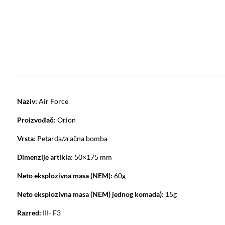
Naziv:
Air Force
Proizvođač
: Orion
Vrsta
: Petarda/zračna bomba
Dimenzije artikla:
50×175 mm
Neto eksplozivna masa (NEM):
60g
Neto eksplozivna masa (NEM) jednog komada):
15g
Razred:
III- F3