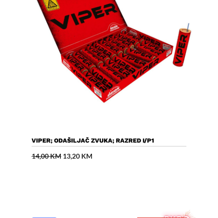
Dodaj U Košaricu
VIPER; ODAŠILJAČ ZVUKA; RAZRED I/P1
Izvorna
Trenutna
14,00
KM
13,20
KM
cijena
cijena
bila
je:
je:
13,20 KM.
14,00 KM.