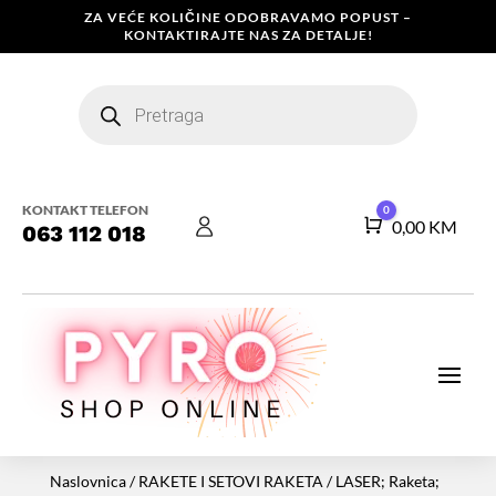
ZA VEĆE KOLIČINE ODOBRAVAMO POPUST –
KONTAKTIRAJTE NAS ZA DETALJE!
Products
search
KONTAKT TELEFON
0
Košarica
0,00
KM
063 112 018
Naslovnica
/
RAKETE I SETOVI RAKETA
/ LASER; Raketa;