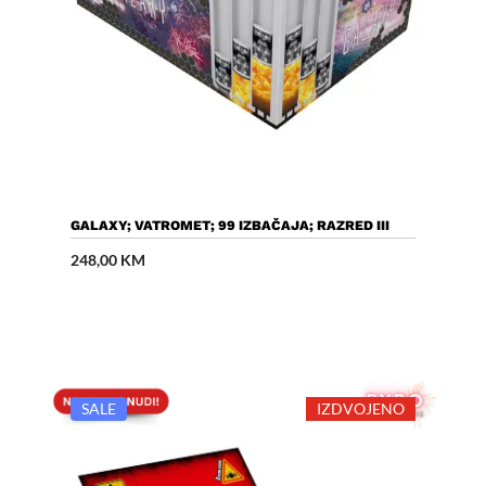
Dodaj U Košaricu
GALAXY; VATROMET; 99 IZBAČAJA; RAZRED III
248,00
KM
SALE
IZDVOJENO