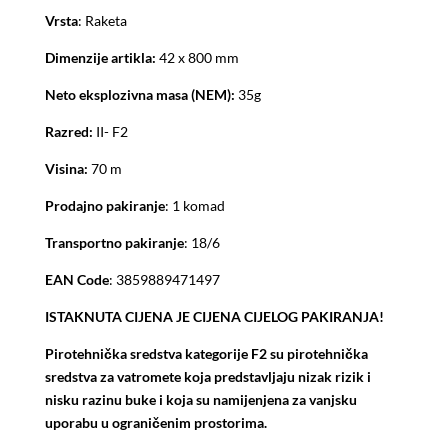
Vrsta
: Raketa
Dimenzije artikla:
42 x 800 mm
Neto eksplozivna masa (NEM):
35g
Razred:
II- F2
Visina:
70 m
Prodajno pakiranje
: 1 komad
Transportno pakiranje
: 18/6
EAN Code
: 3859889471497
ISTAKNUTA CIJENA JE CIJENA CIJELOG PAKIRANJA!
Pirotehnička sredstva kategorije F2 su pirotehnička
sredstva za vatromete koja predstavljaju nizak rizik i
nisku razinu buke i koja su namijenjena za vanjsku
uporabu u ograničenim prostorima.