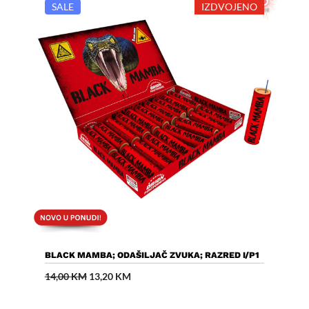
SALE
IZDVOJENO
Dodaj U Košaricu
BLACK MAMBA; ODAŠILJAČ ZVUKA; RAZRED I/P1
Izvorna
Trenutna
14,00
KM
13,20
KM
cijena
cijena
bila
je:
je:
13,20 KM.