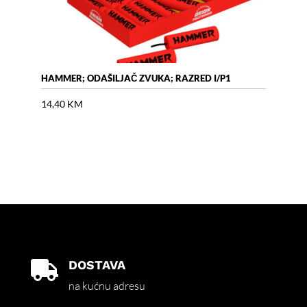
HAMMER; ODAŠILJAČ ZVUKA; RAZRED I/P1
AIR 
14,40
KM
18,
DOSTAVA

na kućnu adresu