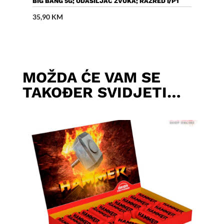
Dodaj U Košaricu
BIG BANG 5G; ODAŠILJAČ ZVUKA; RAZRED I/P1
35,90
KM
MOŽDA ĆE VAM SE
TAKOĐER SVIDJETI…