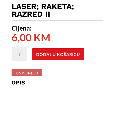
LASER; RAKETA;
RAZRED II
Cijena:
6,00
KM
LASER;
DODAJ U KOŠARICU
Raketa;
Razred
II
USPOREDI
količina
OPIS