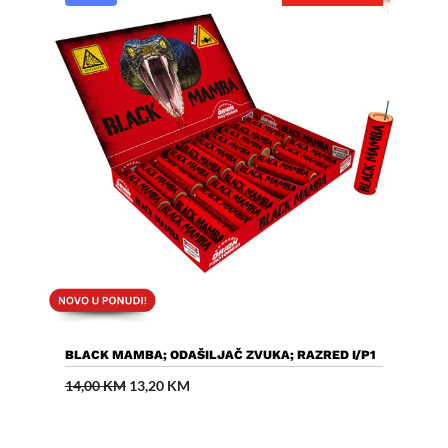
Dodaj U Košaricu
BLACK MAMBA; ODAŠILJAČ ZVUKA; RAZRED I/P1
Izvorna
Trenutna
14,00
KM
13,20
KM
cijena
cijena
bila
je:
je:
13,20 KM.
14,00 KM.