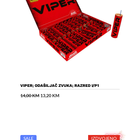
Dodaj U Košaricu
VIPER; ODAŠILJAČ ZVUKA; RAZRED I/P1
Izvorna
Trenutna
14,00
KM
13,20
KM
cijena
cijena
bila
je:
je:
13,20 KM.
14,00 KM.
SALE
IZDVOJENO