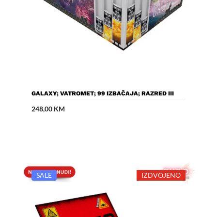
Dodaj U Košaricu
GALAXY; VATROMET; 99 IZBAČAJA; RAZRED III
248,00
KM
SALE
IZDVOJENO