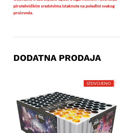
pirotehničkim sredstvima istaknute na poleđini svakog
proizvoda.
DODATNA PRODAJA
IZDVOJENO