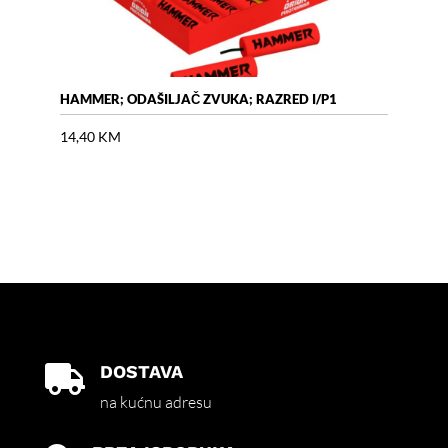
HAMMER; ODAŠILJAČ ZVUKA; RAZRED I/P1
AIR 
14,40
KM
18,
DOSTAVA

na kućnu adresu