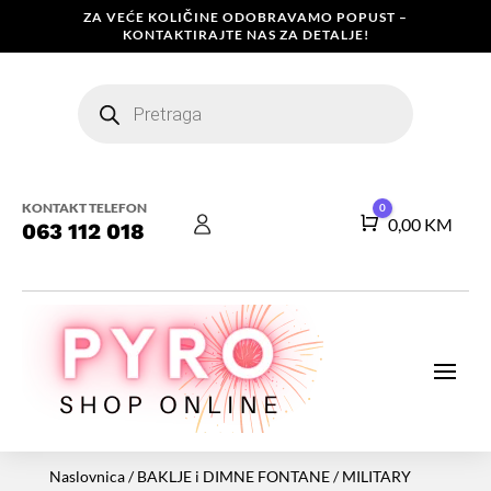
ZA VEĆE KOLIČINE ODOBRAVAMO POPUST –
KONTAKTIRAJTE NAS ZA DETALJE!
Products
search
KONTAKT TELEFON
0
Košarica
0,00
KM
063 112 018
Naslovnica
/
BAKLJE i DIMNE FONTANE
/ MILITARY