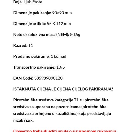
Boja
: Ljubičasta
Dimenzije pakiranja:
90×90 mm
Dimenzije artikla:
55 X 112 mm
Neto eksplozivna masa (NEM):
80,5g
Razred:
T1
Prodajno pakiranje
: 1 komad
Transportno pakiranje
: 10/5
EAN Code
: 385989090120
ISTAKNUTA CIJENA JE CIJENA CIJELOG PAKIRANJA!
Pirotehnička sredstva kategorije T1 su pirotehnička
sredstva za uporabu na pozornicama (pirotehnička
sredstva za primjenu u kazalištima) koja predstavljaju
nizak rizik.
Obavezno treba slijediti upute o sigurnosnom rukovanju