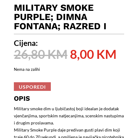
MILITARY SMOKE
PURPLE; DIMNA
FONTANA; RAZRED I
Cijena:
Izvorna
Tre
26,80
KM
8,00
KM
cijena
cije
bila
je:
Nema na zalihi
je:
8,0
26,80 KM.
USPOREDI
OPIS
Military smoke dim u ljubičastoj boji idealan je dodatak
vjenčanjima, sportskim natjecanjima, scenskim nastupima
i drugim proslavama.
Military Smoke Purple daje predivan gusti plavi dim koji
traje 60 do 70 sekundi, a omiljena je navijačka pirotehnika