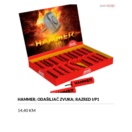
HAMMER; ODAŠILJAČ ZVUKA; RAZRED I/P1
AIR 
14,40
KM
18,