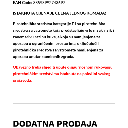
EAN Code
: 38598992743697
ISTAKNUTA CIJENA JE CIJENA JEDNOG KOMADA!
Pirotehnička sredstva kategorije F1 su pirotehnička
sredstva za vatromete koja predstavljaju vrlo nizak rizik i
zanemarivu razinu buke, a koja su namijenjena za
uporabu u ograničenim prostorima, uključujući i
pirotehnička sredstva za vatromete namijenjena za
uporabu unutar stambenih zgrada.
Obavezno treba slijediti upute o sigurnosnom rukovanju
pirotehničkim sredstvima istaknute na poleđini svakog
proizvoda.
DODATNA PRODAJA