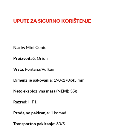
UPUTE ZA SIGURNO KORIŠTENJE
Naziv:
Mini Conic
Proizvođač
: Orion
Vrsta
: Fontana/Vulkan
Dimenzije pakovanja:
190x170x45 mm
Neto eksplozivna masa (NEM):
35g
Razred:
I- F1
Prodajno pakiranje
: 1 komad
Transportno pakiranje
: 80/5