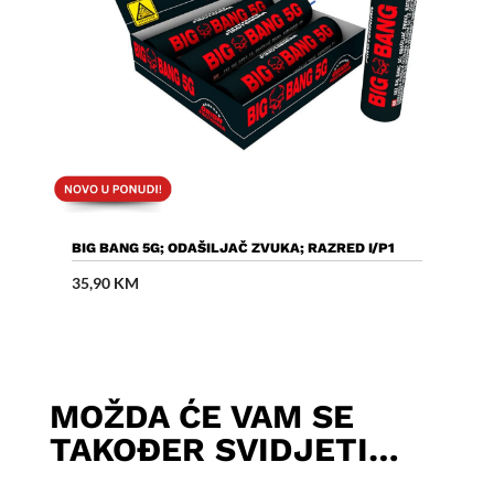
Dodaj U Košaricu
BIG BANG 5G; ODAŠILJAČ ZVUKA; RAZRED I/P1
35,90
KM
MOŽDA ĆE VAM SE
TAKOĐER SVIDJETI…