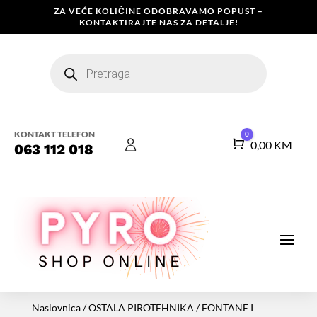
ZA VEĆE KOLIČINE ODOBRAVAMO POPUST –
KONTAKTIRAJTE NAS ZA DETALJE!
Products
search
KONTAKT TELEFON
0
Košarica
0,00
KM
063 112 018
Naslovnica
/
OSTALA PIROTEHNIKA
/
FONTANE I