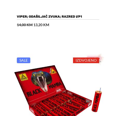
Dodaj U Košaricu
VIPER; ODAŠILJAČ ZVUKA; RAZRED I/P1
Izvorna
Trenutna
14,00
KM
13,20
KM
cijena
cijena
bila
je:
je:
13,20 KM.
14,00 KM.
SALE
IZDVOJENO