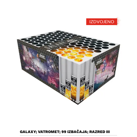
IZDVOJENO
Dodaj U Košaricu
GALAXY; VATROMET; 99 IZBAČAJA; RAZRED III