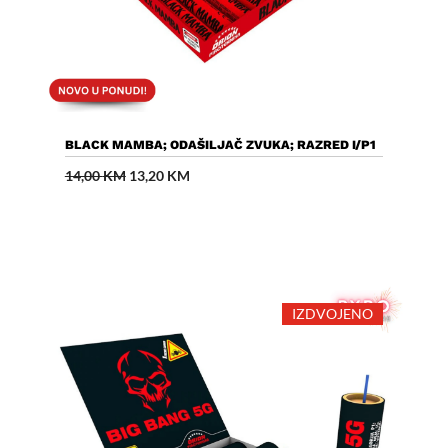
Dodaj U Košaricu
BLACK MAMBA; ODAŠILJAČ ZVUKA; RAZRED I/P1
Izvorna
Trenutna
14,00
KM
13,20
KM
cijena
cijena
bila
je:
je:
13,20 KM.
14,00 KM.
IZDVOJENO