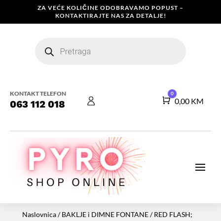
ZA VEĆE KOLIČINE ODOBRAVAMO POPUST –
KONTAKTIRAJTE NAS ZA DETALJE!
Products
search
KONTAKT TELEFON
0
Košarica
0,00
KM
063 112 018
Naslovnica
/
BAKLJE i DIMNE FONTANE
/ RED FLASH;