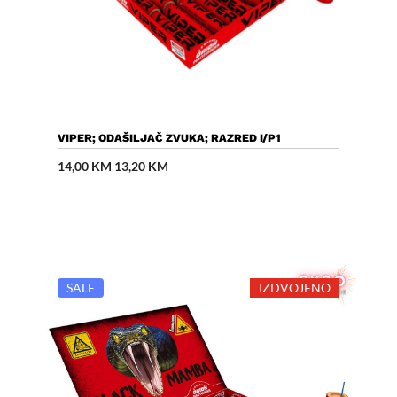
Dodaj U Košaricu
VIPER; ODAŠILJAČ ZVUKA; RAZRED I/P1
Izvorna
Trenutna
14,00
KM
13,20
KM
cijena
cijena
bila
je:
je:
13,20 KM.
14,00 KM.
SALE
IZDVOJENO