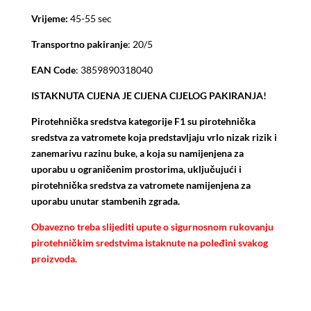
Vrijeme:
45-55 sec
Transportno pakiranje
: 20/5
EAN Code
: 3859890318040
ISTAKNUTA CIJENA JE CIJENA CIJELOG PAKIRANJA!
Pirotehnička sredstva kategorije F1 su pirotehnička
sredstva za vatromete koja predstavljaju vrlo nizak rizik i
zanemarivu razinu buke, a koja su namijenjena za
uporabu u ograničenim prostorima, uključujući i
pirotehnička sredstva za vatromete namijenjena za
uporabu unutar stambenih zgrada.
Obavezno treba slijediti upute o sigurnosnom rukovanju
pirotehničkim sredstvima istaknute na poleđini svakog
proizvoda.