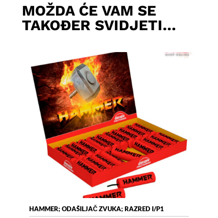
MOŽDA ĆE VAM SE
TAKOĐER SVIDJETI…
HAMMER; ODAŠILJAČ ZVUKA; RAZRED I/P1
AIR 