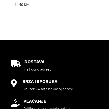
14,40
KM
18,
DOSTAVA

na kućnu adresu
BRZA ISPORUKA

Unutar 24 sata na vašoj adresi
PLAĆANJE

Prilikom preuzimanja pošiljke