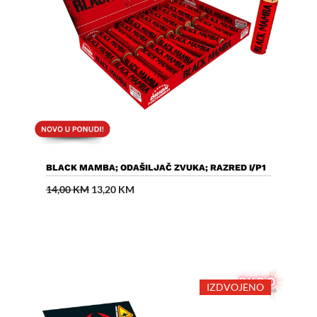
Dodaj U Košaricu
BLACK MAMBA; ODAŠILJAČ ZVUKA; RAZRED I/P1
Izvorna
Trenutna
14,00
KM
13,20
KM
cijena
cijena
bila
je:
je:
13,20 KM.
14,00 KM.
IZDVOJENO