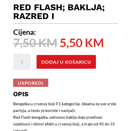
RED FLASH; BAKLJA;
RAZRED I
Cijena:
Izvorna
Tren
7,50
KM
5,50
KM
cijena
cijen
bila
je:
RED
je:
5,50
DODAJ U KOŠARICU
FLASH;
7,50 KM.
Baklja;
Razred
USPOREDI
I
količina
OPIS
Bengalka u crvenoj boji F1 kategorije. Idealna za sve vrste
partyja, a često je koriste i navijači.
Red Flash bengalka, odnosno baklja daje predivan
svjetlosni i dimni efekt u crvenoj boji, a traje od 45 do 55
sekundi.