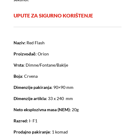
UPUTE ZA SIGURNO KORIŠTENJE
Naziv:
Red Flash
Proizvođač
: Orion
Vrsta
: Dimne/Fontane/Baklje
Boja
: Crvena
Dimenzije pakiranja:
90×90 mm
Dimenzije artikla:
33 x 240 mm
Neto eksplozivna masa (NEM):
20g
Razred:
I- F1
Prodajno pakiranje
: 1 komad