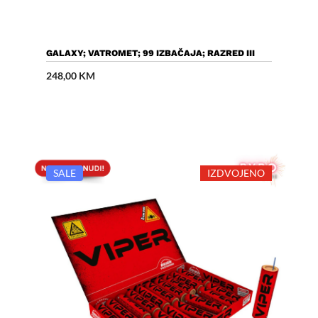
Dodaj U Košaricu
GALAXY; VATROMET; 99 IZBAČAJA; RAZRED III
248,00
KM
SALE
IZDVOJENO