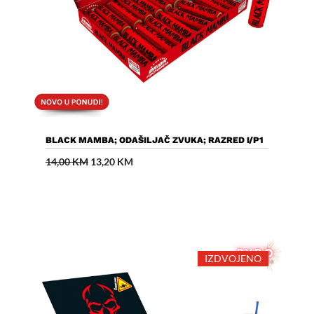
Dodaj U Košaricu
BLACK MAMBA; ODAŠILJAČ ZVUKA; RAZRED I/P1
Izvorna
Trenutna
14,00
KM
13,20
KM
cijena
cijena
bila
je:
je:
13,20 KM.
14,00 KM.
IZDVOJENO