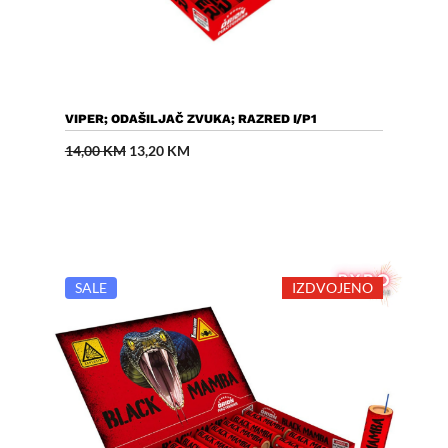
Dodaj U Košaricu
VIPER; ODAŠILJAČ ZVUKA; RAZRED I/P1
Izvorna
Trenutna
14,00
KM
13,20
KM
cijena
cijena
bila
je:
je:
13,20 KM.
14,00 KM.
SALE
IZDVOJENO