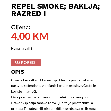
REPEL SMOKE; BAKLJA;
RAZRED I
Cijena:
4,00
KM
Nema na zalihi
USPOREDI
OPIS
Crvena bengalka F1 kategorije. Idealna pirotehnika za
party-e, rođendane, vjenčanja i ostale proslave. Često je
koriste i navijači.
Daje predivan svjetlosni i dimni efekt u crvenoj boji.
Prava eksplozija zabave za sve ljubitelje pirotehnike, a
pripada F1 kategoriji pirotehničkih sredstava pa ih mogu