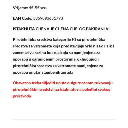
Vrijeme:
45-55 sec.
EAN Code
: 3859893651793
ISTAKNUTA CIJENA JE CIJENA CIJELOG PAKIRANJA!
Pirotehnička sredstva kategorije F1 su pirotehnička
sredstva za vatromete koja predstavljaju vrlo nizak rizik i
zanemarivu razinu buke, a koja su namijenjena za
uporabu u ograničenim prostorima, uključujući i
pirotehnička sredstva za vatromete namijenjena za
uporabu unutar stambenih zgrada
Obavezno treba slijediti upute o sigurnosnom rukovanju
pirotehničkim sredstvima istaknute na poleđini svakog
proizvoda.