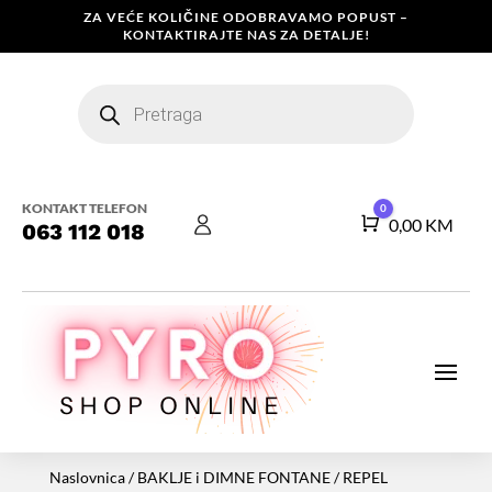
ZA VEĆE KOLIČINE ODOBRAVAMO POPUST –
KONTAKTIRAJTE NAS ZA DETALJE!
Products
search
KONTAKT TELEFON
0
Košarica
0,00
KM
063 112 018
Naslovnica
/
BAKLJE i DIMNE FONTANE
/ REPEL