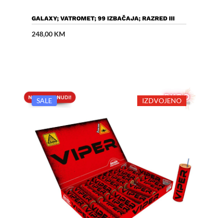
Dodaj U Košaricu
GALAXY; VATROMET; 99 IZBAČAJA; RAZRED III
248,00
KM
SALE
IZDVOJENO