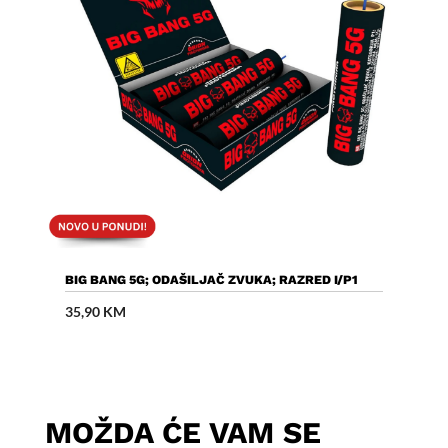
Dodaj U Košaricu
BIG BANG 5G; ODAŠILJAČ ZVUKA; RAZRED I/P1
35,90
KM
MOŽDA ĆE VAM SE