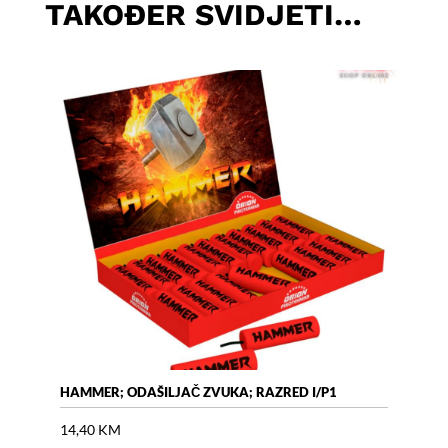
TAKOĐER SVIDJETI…
HAMMER; ODAŠILJAČ ZVUKA; RAZRED I/P1
AIR 
14,40
KM
18,