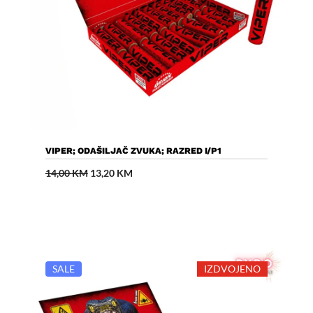
Dodaj U Košaricu
VIPER; ODAŠILJAČ ZVUKA; RAZRED I/P1
Izvorna
Trenutna
14,00
KM
13,20
KM
cijena
cijena
bila
je:
je:
13,20 KM.
14,00 KM.
SALE
IZDVOJENO