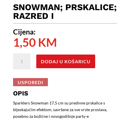
SNOWMAN; PRSKALICE;
RAZRED I
Cijena:
1,50
KM
SNOWMAN;
DODAJ U KOŠARICU
Prskalice;
Razred
I
USPOREDI
količina
OPIS
Sparklers Snowman 17,5 cm su predivne prskalice s
bljeskajućim efektom, savršene za sve vrste proslava,
posebno za božićne i novogodišnje party-e