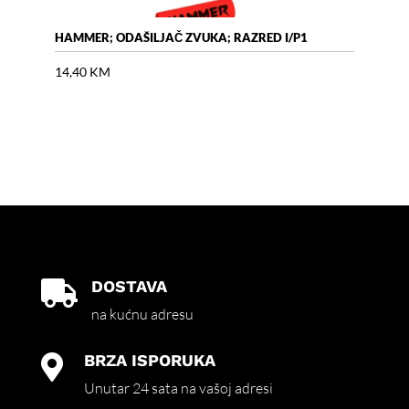
HAMMER; ODAŠILJAČ ZVUKA; RAZRED I/P1
AIR 
14,40
KM
18,
DOSTAVA

na kućnu adresu
BRZA ISPORUKA

Unutar 24 sata na vašoj adresi