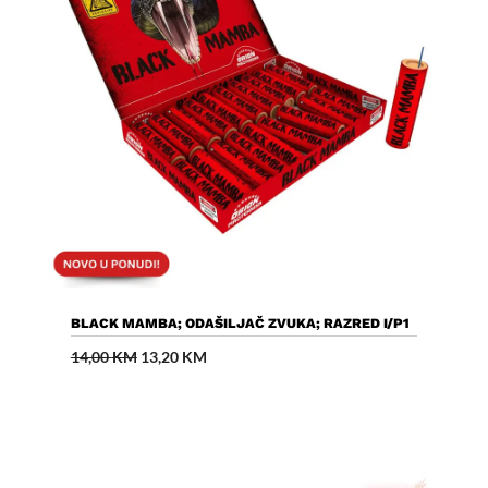
Dodaj U Košaricu
BLACK MAMBA; ODAŠILJAČ ZVUKA; RAZRED I/P1
Izvorna
Trenutna
14,00
KM
13,20
KM
cijena
cijena
bila
je:
je:
13,20 KM.
14,00 KM.