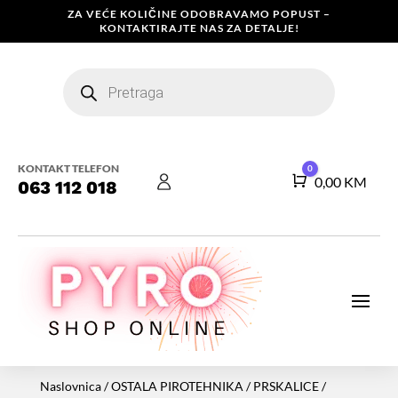
ZA VEĆE KOLIČINE ODOBRAVAMO POPUST –
KONTAKTIRAJTE NAS ZA DETALJE!
Products
search
KONTAKT TELEFON
0
Košarica
0,00
KM
063 112 018
Naslovnica
/
OSTALA PIROTEHNIKA
/
PRSKALICE
/