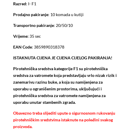
Razred:
I- F1
Prodajno pakiranje
: 10 komada u kutiji
Transportno pakiranje
: 20/50/10
Vrijeme:
35 sec
EAN Code
: 3859890318378
ISTAKNUTA CIJENA JE CIJENA CIJELOG PAKIRANJA!
Pirotehnička sredstva kategorije F1 su pirotehnička
sredstva za vatromete koja predstavljaju vrlo nizak rizik i
zanemarivu razinu buke, a koja su namijenjena za
uporabu u ograničenim prostorima, uključujući i
pirotehnička sredstva za vatromete namijenjena za
uporabu unutar stambenih zgrada.
Obavezno treba slijediti upute o sigurnosnom rukovanju
pirotehničkim sredstvima istaknute na poleđini svakog
proizvoda.