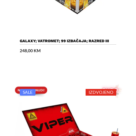
Dodaj U Košaricu
GALAXY; VATROMET; 99 IZBAČAJA; RAZRED III
248,00
KM
SALE
IZDVOJENO