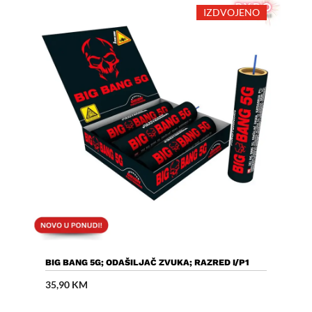
IZDVOJENO
Dodaj U Košaricu
BIG BANG 5G; ODAŠILJAČ ZVUKA; RAZRED I/P1
35,90
KM